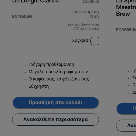
De'Longhi Classic
La Spec
179,90 €
Maestr
Προτεινόμενη
Brew
EM450.M
τιμή
Περιλαμβάνεται ποσό
αρχική τιμή 179
ΦΠΑ 30,77 € (24%)
EC9885.
Σύγκριση
Γρήγορη προθέρμανση
Γ
Μεγάλη ποικιλία ροφημάτων
Σ
Ο καφές σας, το φλιτζάνι σας
Π
Εύχρηστη
Δ
Προσθήκη στο καλάθι
Π
Ανακαλύψτε περισσότερα
Ανα