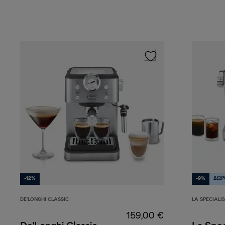
-12%
-9%
ΔΩΡ
DE'LONGHI CLASSIC
LA SPECIALI
159,00 €