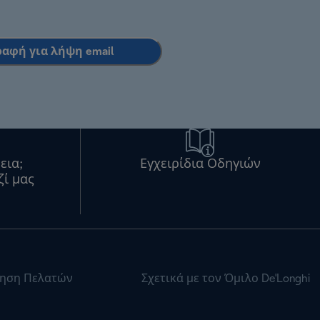
ραφή για λήψη email
εια;
Εγχειρίδια Οδηγιών
ζί μας
ηση Πελατών
Σχετικά με τον Όμιλο De'Longhi