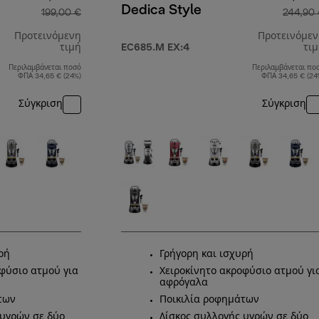
Dedica Style
199,00 €
244,90
Προτεινόμενη
Προτεινόμε
τιμή
EC685.M EX:4
τι
Περιλαμβάνεται ποσό
Περιλαμβάνεται πο
αρχική τιμή 199,00 €
ΦΠΑ 34,65 € (24%)
ΦΠΑ 34,65 € (24
Σύγκριση
Σύγκριση
ρή
Γρήγορη και ισχυρή
φύσιο ατμού για
Χειροκίνητο ακροφύσιο ατμού γι
αφρόγαλα
των
Ποικιλία ροφημάτων
 υγρών σε δύο
Δίσκος συλλογής υγρών σε δύο