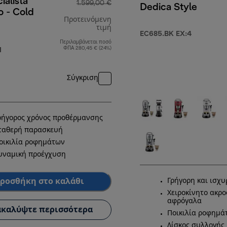
ialista
1.599,00 €
Dedica Style
o - Cold
Προτεινόμενη
τιμή
EC685.BK EX:4
Περιλαμβάνεται ποσό
,90 €
αρχική τιμή 1.599,00 €
ΦΠΑ 280,45 € (24%)
M
Σύγκριση
ρήγορος χρόνος προθέρμανσης
ταθερή παρασκευή
οικιλία ροφημάτων
υναμική προέγχυση
ροσθήκη στο καλάθι
Γρήγορη και ισχυ
Χειροκίνητο ακρο
αφρόγαλα
καλύψτε περισσότερα
Ποικιλία ροφημά
Δίσκος συλλογής