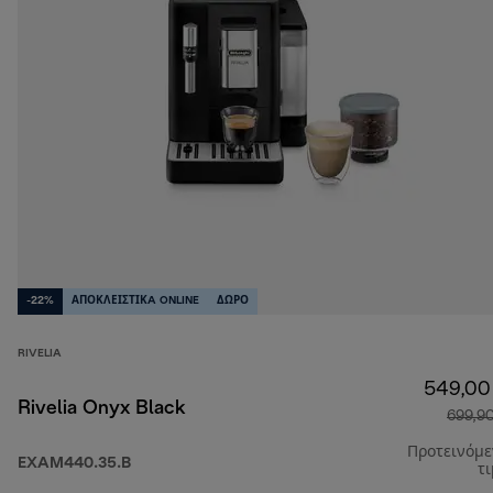
-22%
ΑΠΟΚΛΕΙΣΤΙΚA ONLINE
ΔΩΡΟ
RIVELIA
549,00
Rivelia Onyx Black
699,9
Προτεινόμ
EXAM440.35.B
τ