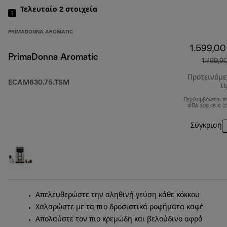
Τελευταίο 2
στοιχεία
PRIMADONNA AROMATIC
1.599,00
PrimaDonna Aromatic
1.799,9
Προτεινόμ
ECAM630.75.TSM
τ
Περιλαμβάνεται π
ΦΠΑ 309,48 € (
Σύγκριση
Απελευθερώστε την αληθινή γεύση κάθε κόκκου
Χαλαρώστε με τα πιο δροσιστικά ροφήματα καφέ
Απολαύστε τον πιο κρεμώδη και βελούδινο αφρό