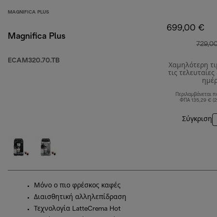
MAGNIFICA PLUS
699,00 €
Magnifica Plus
729,0
ECAM320.70.TB
Χαμηλότερη τ
τις τελευταίες
ημέ
Περιλαμβάνεται π
ΦΠΑ 135,29 € (
Σύγκριση
Μόνο ο πιο φρέσκος καφές
Διαισθητική αλληλεπίδραση
Τεχνολογία LatteCrema Hot