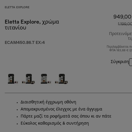
ELETTA EXPLORE
949,00
Eletta Explore, χρώμα
1.199,0
τιτανίου
Προτεινόμ
τ
ECAM450.86.T EX:4
Περιλαμβάνεται π
ΦΠΑ 183,68 € (
Σύγκριση
Διαισθητική έγχρωμη οθόνη
Απομακρυσμένος έλεγχος με ένα άγγιγμα
Πάρτε μαζί τα ροφήματά σας όπου κι αν πάτε
Εύκολος καθαρισμός & συντήρηση