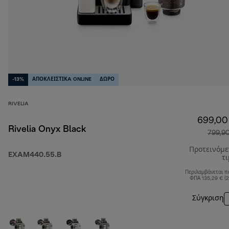
-13%
ΑΠΟΚΛΕΙΣΤΙΚA ONLINE
ΔΩΡΟ
RIVELIA
699,00
Rivelia Onyx Black
799,9
Προτεινόμ
EXAM440.55.B
τ
Περιλαμβάνεται π
ΦΠΑ 135,29 € (
Σύγκριση