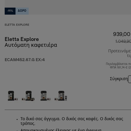
-11%
ΔΩΡΟ
ELETTA EXPLORE
939,00
Eletta Explore
1.049,9
Αυτόματη καφετιέρα
Προτεινόμ
τ
ECAM452.67.G EX:4
Περιλαμβάνεται π
ΦΠΑ 181,74 € (
Σύγκριση
Το δικό σας άγγιγμα. Ο δικός σας καφές. Ο δικός σας
τρόπος.
Απομακρυσμένος έλεγχος με ένα άγγιγμα