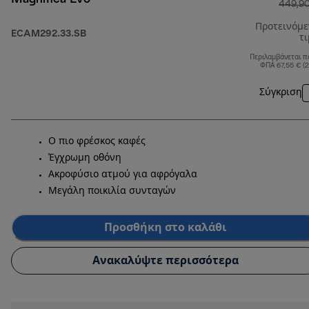
449,9
Προτεινόμ
ECAM292.33.SB
τ
Περιλαμβάνεται π
ΦΠΑ 67,55 € (
Σύγκριση
Ο πιο φρέσκος καφές
Έγχρωμη οθόνη
Ακροφύσιο ατμού για αφρόγαλα
Μεγάλη ποικιλία συνταγών
Προσθήκη στο καλάθι
Ανακαλύψτε περισσότερα