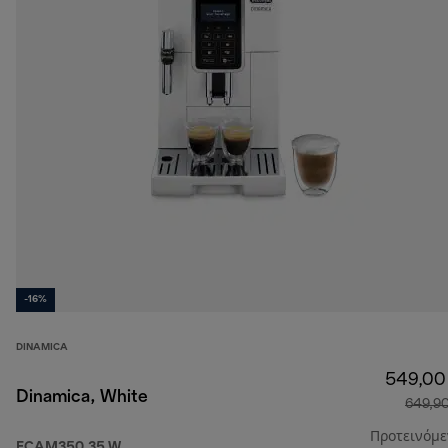
-16%
DINAMICA
549,00
Dinamica, White
649,9
Προτεινόμ
ECAM350.35.W