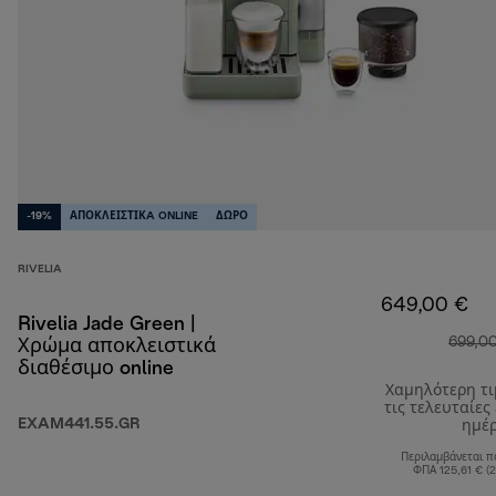
-19%
ΑΠΟΚΛΕΙΣΤΙΚA ONLINE
ΔΩΡΟ
RIVELIA
649,00 €
Rivelia Jade Green |
699,0
Χρώμα αποκλειστικά
διαθέσιμο online
Χαμηλότερη τ
τις τελευταίες
EXAM441.55.GR
ημέ
Περιλαμβάνεται π
ΦΠΑ 125,61 € (