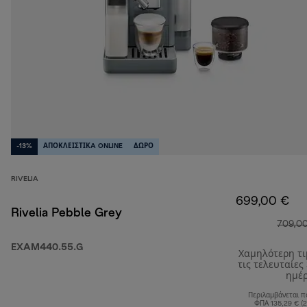
-13%
ΑΠΟΚΛΕΙΣΤΙΚA ONLINE
ΔΩΡΟ
RIVELIA
699,00 €
Rivelia Pebble Grey
709,0
EXAM440.55.G
Χαμηλότερη τ
τις τελευταίες
ημέ
Περιλαμβάνεται π
ΦΠΑ 135,29 € (