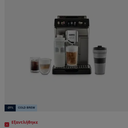
-21%
COLD BREW
Εξαντλήθηκε