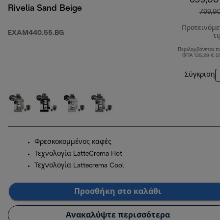
699,00
Rivelia Sand Beige
799,9
Προτεινόμ
EXAM440.55.BG
τ
Περιλαμβάνεται π
ΦΠΑ 135,29 € (
Σύγκριση
Φρεσκοκομμένος καφές
Τεχνολογία LatteCrema Hot
Τεχνολογία Lattecrema Cool
Προσθήκη στο καλάθι
Ανακαλύψτε περισσότερα