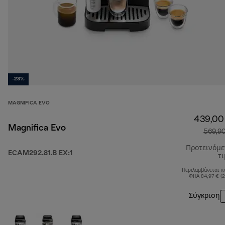
-23%
MAGNIFICA EVO
439,00
Magnifica Evo
569,9
Προτεινόμ
ECAM292.81.B EX:1
τ
Περιλαμβάνεται π
ΦΠΑ 84,97 € (
Σύγκριση