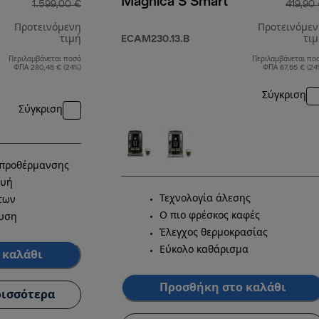
Magnica S Smart
1.599,00 €
419,90
Προτεινόμενη
Προτεινόμε
τιμή
ECAM230.13.B
τι
Περιλαμβάνεται ποσό
Περιλαμβάνεται πο
αρχική τιμή 1.599,00 €
ΦΠΑ 280,45 € (24%)
ΦΠΑ 67,55 € (24
Σύγκριση
Σύγκριση
 προθέρμανσης
ευή
Τεχνολογία άλεσης
των
Ο πιο φρέσκος καφές
χυση
Έλεγχος θερμοκρασίας
Εύκολο καθάρισμα
 καλάθι
Προσθήκη στο καλάθι
ισσότερα