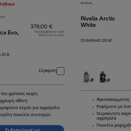
RIVELIA
τλήθηκε
EVO
Rivelia Arctic
White
379,00 €
ca Evo,
Περιλαμβάνεται ποσό
ΦΠΑ 73,35 € (24%)
EXAM440.35.W
99,00 €
21.B
Σύγκριση
 πιο φρέσκος καφές
Φρεσκοκομμένος 
γχρωμη οθόνη
Ροφήματα με ένα
κροφύσιο ατμού για αφρόγαλα
Χειροκίνητο ακρο
εγάλη ποικιλία συνταγών
αφρόγαλα
Ποικιλία ροφημά
Ειδοποίησέ με