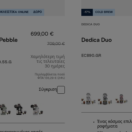
ΚΛΕΙΣΤΙΚA ONLINE
ΔΩΡΟ
-17%
COLD BREW
DEDICA DUO
699,00 €
 Pebble
Dedica Duo
709,00 €
EC890.GR
Χαμηλότερη τιμή
τις τελευταίες
.55.G
,00 €
30 ημέρες
Περιλαμβάνεται ποσό
ΦΠΑ 135,29 € (24%)
Σύγκριση
Ένας κόσμος επι
ροφήματα