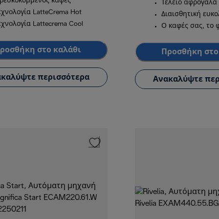
ρεσκοκομμένος καφές
Τέλειο αφρόγαλα
εχνολογία LatteCrema Hot
Διαισθητική ευκ
εχνολογία Lattecrema Cool
Ο καφές σας, το 
ροσθήκη στο καλάθι
Προσθήκη στο
καλύψτε περισσότερα
Ανακαλύψτε περ