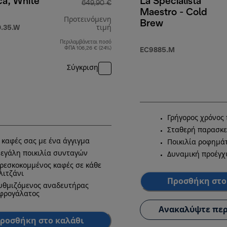
ca, White
La Specialista
649,90 €
Maestro - Cold
Προτεινόμενη
Brew
.35.W
τιμή
Περιλαμβάνεται ποσό
9,90 €
αρχική τιμή 649,90 €
ΦΠΑ 106,26 € (24%)
EC9885.M
Σύγκριση
Γρήγορος χρόνος
Σταθερή παρασκ
 καφές σας με ένα άγγιγμα
Ποικιλία ροφημά
εγάλη ποικιλία συνταγών
Δυναμική προέγ
ρεσκοκομμένος καφές σε κάθε
λιτζάνι
Προσθήκη στο
υθμιζόμενος αναδευτήρας
φρογάλατος
Ανακαλύψτε περ
ροσθήκη στο καλάθι