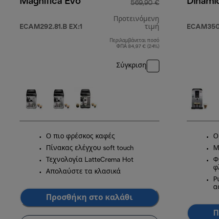
Magnifica Evo
Dinami
569,90 €
Προτεινόμενη
ECAM292.81.B EX:1
τιμή
ECAM350
Περιλαμβάνεται ποσό
αρχική τιμή 56
ΦΠΑ 84,97 € (24%)
Σύγκριση
Ο πιο φρέσκος καφές
Ο
Πίνακας ελέγχου soft touch
Μ
Τεχνολογία LatteCrema Hot
Φ
φ
Απολαύστε τα κλασικά
Ρ
α
Προσθήκη στο καλάθι
Π