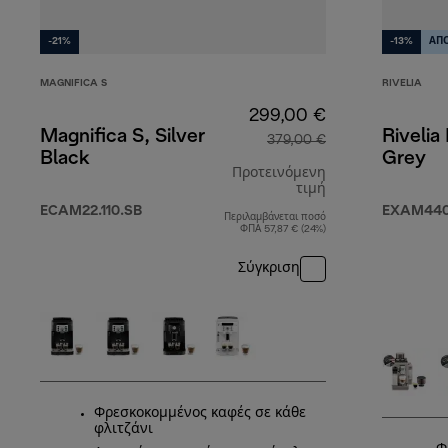
-21%
-13%
ΑΠΟ
MAGNIFICA S
RIVELIA
299,00 €
Magnifica S, Silver
Rivelia
379,00 €
Black
Grey
Προτεινόμενη
τιμή
ECAM22.110.SB
EXAM440
Περιλαμβάνεται ποσό
αρχική τιμή 379
ΦΠΑ 57,87 € (24%)
Σύγκριση
Φρεσκοκομμένος καφές σε κάθε
φλιτζάνι