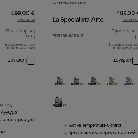
LA SPECIALISTA ARTE
599,00 €
489,00 
La Specialista Arte
699,90 €
499,90
Προτεινόμενη
Προτεινόμε
τιμή
EC9155.W EX:2
τι
Περιλαμβάνεται ποσό
Περιλαμβάνεται πο
αρχική τιμή 699,90 €
ΦΠΑ 115,94 € (24%)
ΦΠΑ 94,65 € (24
Σύγκριση
Σύγκριση
καφές
 άγγιγμα
φύσιο ατμού για
Active Temperature Control
των
Τρεις προκαθορισμένες συνταγές