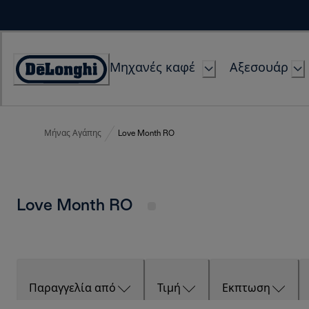
Skip
to
Content
Μηχανές καφέ
Αξεσουάρ
Accessibility
Statement
Μήνας Αγάπης
Love Month RO
Love Month RO
Παραγγελία από
Τιμή
Εκπτωση