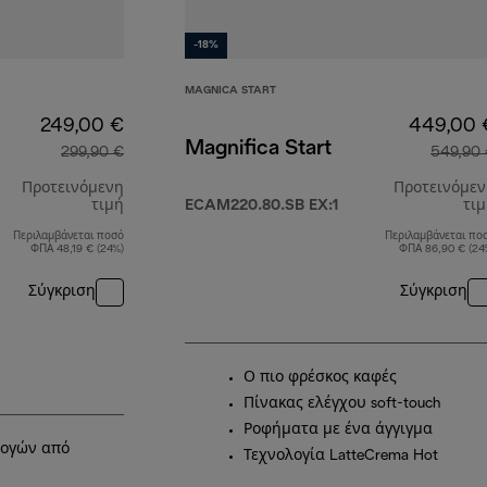
-18%
MAGNICA START
249,00 €
449,00 
Magnifica Start
299,90 €
549,90
Προτεινόμενη
Προτεινόμε
τιμή
ECAM220.80.SB EX:1
τι
Περιλαμβάνεται ποσό
Περιλαμβάνεται πο
αρχική τιμή 299,90 €
ΦΠΑ 48,19 € (24%)
ΦΠΑ 86,90 € (24
Σύγκριση
Σύγκριση
Ο πιο φρέσκος καφές
Πίνακας ελέγχου soft-touch
Ροφήματα με ένα άγγιγμα
λογών από
Τεχνολογία LatteCrema Hot