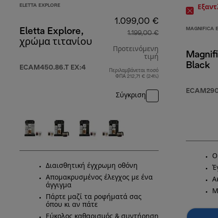
ELETTA EXPLORE
Εξαν
1.099,00 €
MAGNIFICA 
Eletta Explore,
1.199,00 €
χρώμα τιτανίου
Προτεινόμενη
Magnifi
τιμή
Black
ECAM450.86.T EX:4
Περιλαμβάνεται ποσό
αρχική τιμή 1.1
ΦΠΑ 212,71 € (24%)
ECAM290.
Σύγκριση
Ο
Διαισθητική έγχρωμη οθόνη
Έ
Απομακρυσμένος έλεγχος με ένα
Α
άγγιγμα
Μ
Πάρτε μαζί τα ροφήματά σας
όπου κι αν πάτε
Εύκολος καθαρισμός & συντήρηση