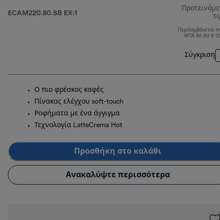
Προτεινόμ
ECAM220.80.SB EX:1
τ
Περιλαμβάνεται π
ΦΠΑ 86,90 € (
Σύγκριση
Ο πιο φρέσκος καφές
Πίνακας ελέγχου soft-touch
Ροφήματα με ένα άγγιγμα
Τεχνολογία LatteCrema Hot
Προσθήκη στο καλάθι
Ανακαλύψτε περισσότερα