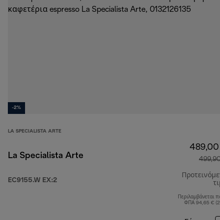
-2%
LA SPECIALISTA ARTE
489,00
La Specialista Arte
499,9
Προτεινόμ
EC9155.W EX:2
τ
Περιλαμβάνεται π
ΦΠΑ 94,65 € (