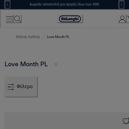
Skip
Δωρεάν αποστολή για αγορές άνω των 49€
to
Content
Accessibility
Statement
Μήνας Αγάπης
Love Month PL
Love Month PL
Φίλτρο