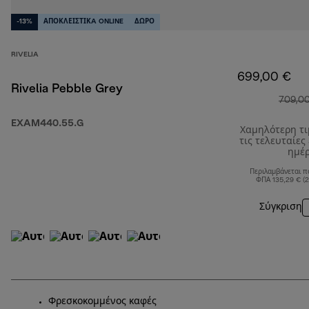
-13%
ΑΠΟΚΛΕΙΣΤΙΚA ONLINE
ΔΩΡΟ
RIVELIA
699,00 €
Rivelia Pebble Grey
709,0
EXAM440.55.G
Χαμηλότερη τ
τις τελευταίες
ημέ
Περιλαμβάνεται π
ΦΠΑ 135,29 € (
Σύγκριση
Φρεσκοκομμένος καφές