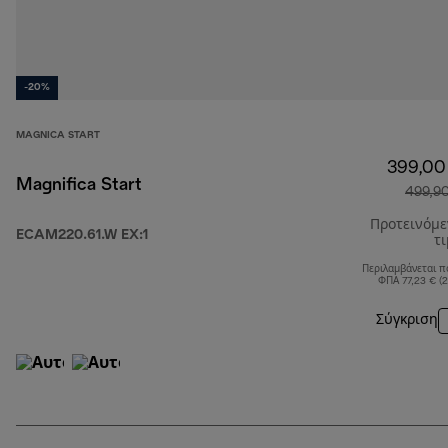
-20%
MAGNICA START
399,00
Magnifica Start
499,9
Προτεινόμ
ECAM220.61.W EX:1
τ
Περιλαμβάνεται π
ΦΠΑ 77,23 € (
Σύγκριση