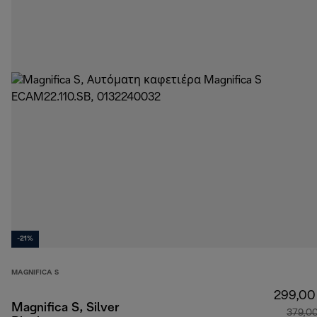
-21%
MAGNIFICA S
299,00
Magnifica S, Silver
379,0