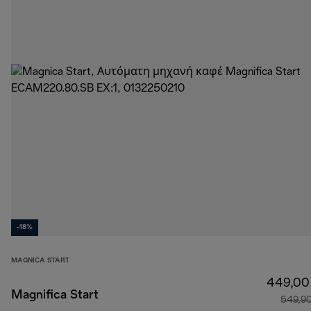
-18%
MAGNICA START
449,00
Magnifica Start
549,9