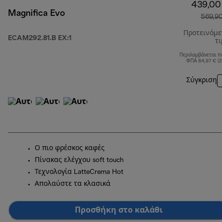
439,00
Magnifica Evo
569,9
Προτεινόμ
ECAM292.81.B EX:1
τ
Περιλαμβάνεται π
ΦΠΑ 84,97 € (
Σύγκριση
Ο πιο φρέσκος καφές
Πίνακας ελέγχου soft touch
Τεχνολογία LatteCrema Hot
Απολαύστε τα κλασικά
Προσθήκη στο καλάθι