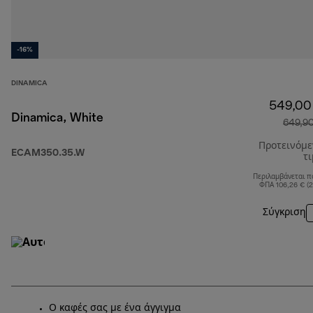
-16%
DINAMICA
549,00
Dinamica, White
649,9
Προτεινόμ
ECAM350.35.W
τ
Περιλαμβάνεται π
ΦΠΑ 106,26 € (
Σύγκριση
Ο καφές σας με ένα άγγιγμα