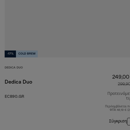
-17%
COLD BREW
DEDICA DUO
249,00
Dedica Duo
299,9
Προτεινόμ
EC890.GR
τ
Περιλαμβάνεται π
ΦΠΑ 48,19 € (
Σύγκριση