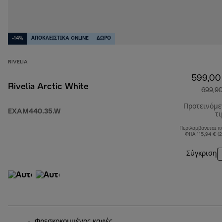
-14%
ΑΠΟΚΛΕΙΣΤΙΚA ONLINE
ΔΩΡΟ
RIVELIA
599,00
Rivelia Arctic White
699,9
Προτεινόμ
EXAM440.35.W
τ
Περιλαμβάνεται π
ΦΠΑ 115,94 € (
Σύγκριση
Φρεσκοκομμένος καφές