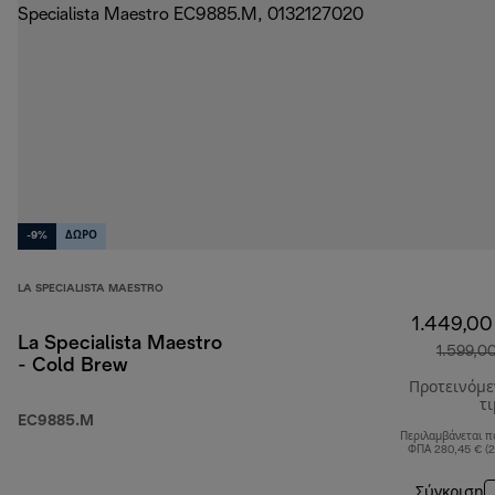
-9%
ΔΩΡΟ
LA SPECIALISTA MAESTRO
1.449,00
La Specialista Maestro
1.599,0
- Cold Brew
Προτεινόμ
τ
EC9885.M
Περιλαμβάνεται π
ΦΠΑ 280,45 € (
Σύγκριση