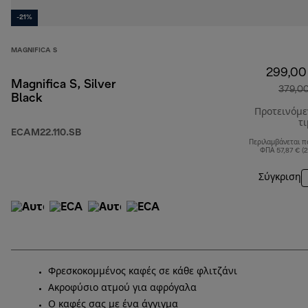
-21%
MAGNIFICA S
299,00
Magnifica S, Silver
379,0
Black
Προτεινόμ
τ
ECAM22.110.SB
Περιλαμβάνεται π
ΦΠΑ 57,87 € (
Σύγκριση
Φρεσκοκομμένος καφές σε κάθε φλιτζάνι
Ακροφύσιο ατμού για αφρόγαλα
Ο καφές σας με ένα άγγιγμα