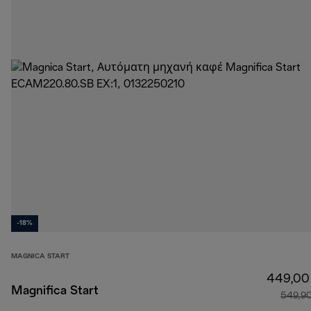
-18%
MAGNICA START
449,00
Magnifica Start
549,9