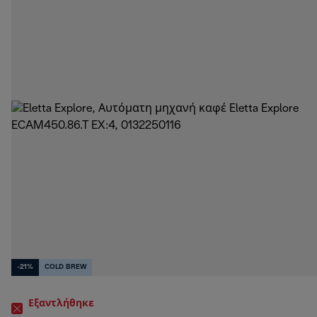
-21%
COLD BREW
Εξαντλήθηκε