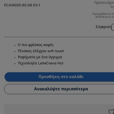
Προτεινόμ
ECAM220.80.SB EX:1
τ
Περιλαμβάνεται π
ΦΠΑ 86,90 € (
Σύγκριση
Ο πιο φρέσκος καφές
Πίνακας ελέγχου soft-touch
Ροφήματα με ένα άγγιγμα
Τεχνολογία LatteCrema Hot
Προσθήκη στο καλάθι
Ανακαλύψτε περισσότερα