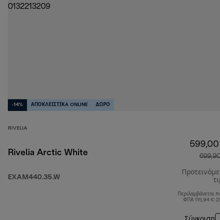
-14%
ΑΠΟΚΛΕΙΣΤΙΚA ONLINE
ΔΩΡΟ
RIVELIA
599,00
Rivelia Arctic White
699,9
Προτεινόμ
EXAM440.35.W
τ
Περιλαμβάνεται π
ΦΠΑ 115,94 € (
Σύγκριση