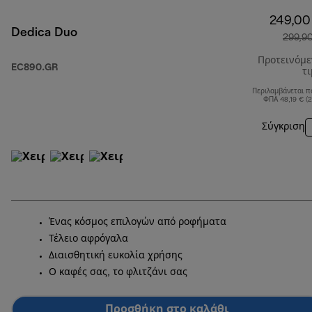
249,00
Dedica Duo
299,9
Προτεινόμ
EC890.GR
τ
Περιλαμβάνεται π
ΦΠΑ 48,19 € (
Σύγκριση
Ένας κόσμος επιλογών από ροφήματα
Τέλειο αφρόγαλα
Διαισθητική ευκολία χρήσης
Ο καφές σας, το φλιτζάνι σας
Προσθήκη στο καλάθι