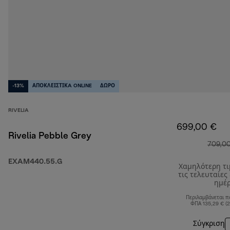
-13%
ΑΠΟΚΛΕΙΣΤΙΚA ONLINE
ΔΩΡΟ
RIVELIA
699,00 €
Rivelia Pebble Grey
709,0
EXAM440.55.G
Χαμηλότερη τ
τις τελευταίες
ημέ
Περιλαμβάνεται π
ΦΠΑ 135,29 € (
Σύγκριση