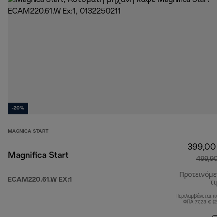
-20%
MAGNICA START
399,00
Magnifica Start
499,9
Προτεινόμ
ECAM220.61.W EX:1
τ
Περιλαμβάνεται π
ΦΠΑ 77,23 € (