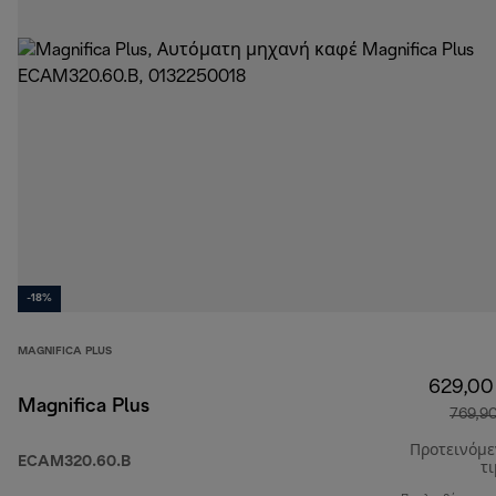
-18%
MAGNIFICA PLUS
629,00
Magnifica Plus
769,9
Προτεινόμ
ECAM320.60.B
τ