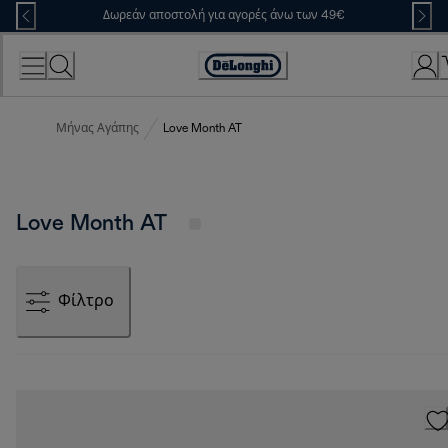
Skip
Δωρεάν αποστολή για αγορές άνω των 49€
to
Content
Accessibility
Statement
Μήνας Αγάπης
Love Month AT
Love Month AT
Φίλτρο