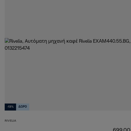
-13%
ΔΩΡΟ
RIVELIA
699,00