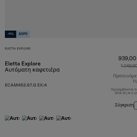
-11%
ΔΩΡΟ
ELETTA EXPLORE
939,00
Eletta Explore
1.049,9
Αυτόματη καφετιέρα
Προτεινόμ
τ
ECAM452.67.G EX:4
Περιλαμβάνεται π
ΦΠΑ 181,74 € (
Σύγκριση