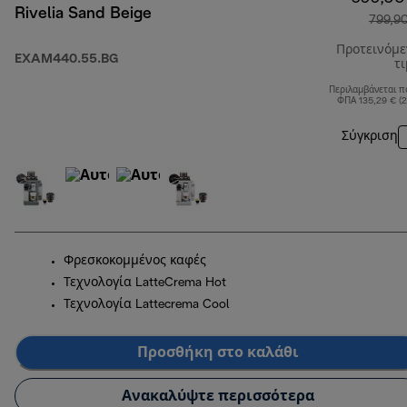
Rivelia Sand Beige
799,9
Προτεινόμ
EXAM440.55.BG
τ
Περιλαμβάνεται π
ΦΠΑ 135,29 € (
Σύγκριση
Φρεσκοκομμένος καφές
Τεχνολογία LatteCrema Hot
Τεχνολογία Lattecrema Cool
Προσθήκη στο καλάθι
Ανακαλύψτε περισσότερα