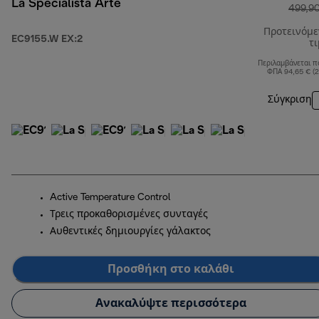
La Specialista Arte
499,9
Προτεινόμ
EC9155.W EX:2
τ
Περιλαμβάνεται π
ΦΠΑ 94,65 € (
Σύγκριση
Active Temperature Control
Τρεις προκαθορισμένες συνταγές
Αυθεντικές δημιουργίες γάλακτος
Προσθήκη στο καλάθι
Ανακαλύψτε περισσότερα