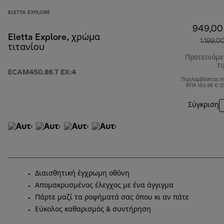
ELETTA EXPLORE
949,00
Eletta Explore, χρώμα
1.199,0
τιτανίου
Προτεινόμ
τ
ECAM450.86.T EX:4
Περιλαμβάνεται π
ΦΠΑ 183,68 € (
Σύγκριση
Διαισθητική έγχρωμη οθόνη
Απομακρυσμένος έλεγχος με ένα άγγιγμα
Πάρτε μαζί τα ροφήματά σας όπου κι αν πάτε
Εύκολος καθαρισμός & συντήρηση