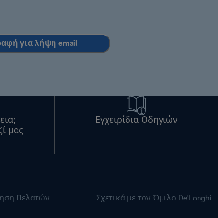
ραφή για λήψη email
εια;
Εγχειρίδια Οδηγιών
ζί μας
ηση Πελατών
Σχετικά με τον Όμιλο De'Longhi