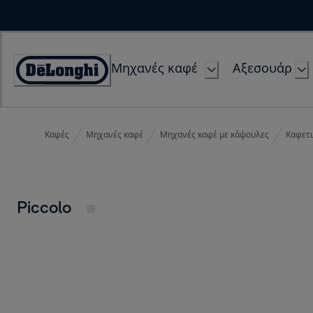
Skip
to
Content
Μηχανές καφέ
Αξεσουάρ
Accessibility
Statement
Καφές
Μηχανές καφέ
Μηχανές καφέ με κάψουλες
Καφετι
Piccolo