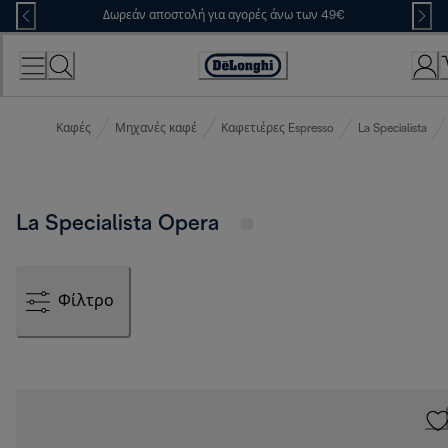
Skip
Δωρεάν αποστολή για αγορές άνω των 49€
to
Content
Accessibility
Statement
Καφές
Μηχανές καφέ
Καφετιέρες Espresso
La Specialista
La Specialista Opera
Φίλτρο