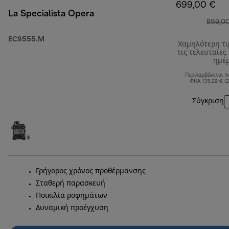
699,00 €
La Specialista Opera
859,0
EC9555.M
Χαμηλότερη τ
τις τελευταίες
ημέ
Περιλαμβάνεται π
ΦΠΑ 135,29 € (
Σύγκριση
Γρήγορος χρόνος προθέρμανσης
Σταθερή παρασκευή
Ποικιλία ροφημάτων
Δυναμική προέγχυση