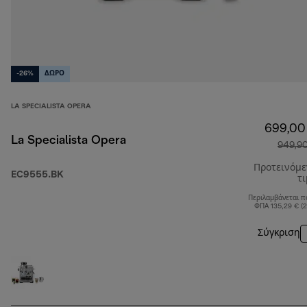
-26%
ΔΩΡΟ
LA SPECIALISTA OPERA
699,00
La Specialista Opera
949,9
Προτεινόμ
EC9555.BK
τ
Περιλαμβάνεται π
ΦΠΑ 135,29 € (
Σύγκριση