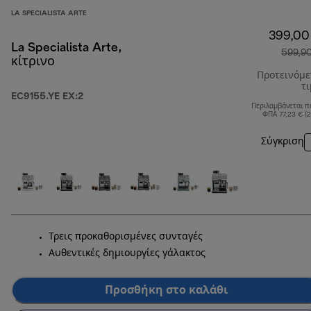
LA SPECIALISTA ARTE
399,00
La Specialista Arte,
599,9
κίτρινο
Προτεινόμ
τ
EC9155.YE EX:2
Περιλαμβάνεται π
ΦΠΑ 77,23 € (
Σύγκριση
Τρεις προκαθορισμένες συνταγές
Αυθεντικές δημιουργίες γάλακτος
Προσθήκη στο καλάθι