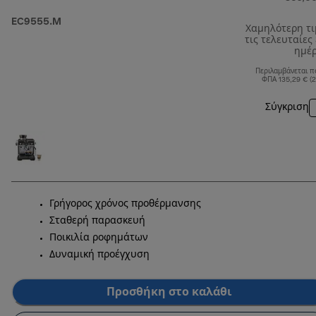
EC9555.M
Χαμηλότερη τ
τις τελευταίες
ημέ
Περιλαμβάνεται π
ΦΠΑ 135,29 € (
Σύγκριση
Γρήγορος χρόνος προθέρμανσης
Σταθερή παρασκευή
Ποικιλία ροφημάτων
Δυναμική προέγχυση
Προσθήκη στο καλάθι