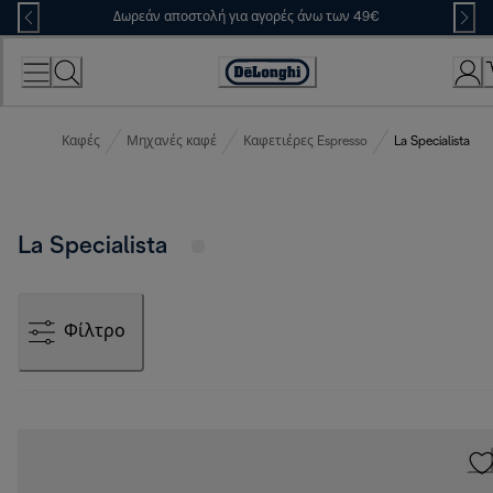
Skip
Δωρεάν αποστολή για αγορές άνω των 49€
to
Content
Accessibility
Statement
Καφές
Μηχανές καφέ
Καφετιέρες Espresso
La Specialista
La Specialista
Φίλτρο