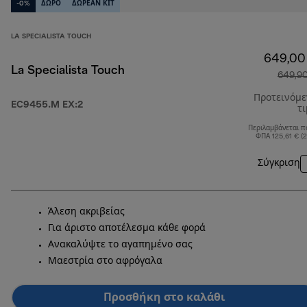
-0%
ΔΩΡΟ
ΔΩΡΕΆΝ ΚΙΤ
LA SPECIALISTA TOUCH
649,00
La Specialista Touch
649,9
Προτεινόμ
EC9455.M EX:2
τ
Περιλαμβάνεται π
ΦΠΑ 125,61 € (
Σύγκριση
Άλεση ακριβείας
Για άριστο αποτέλεσμα κάθε φορά
Ανακαλύψτε το αγαπημένο σας
Μαεστρία στο αφρόγαλα
Προσθήκη στο καλάθι