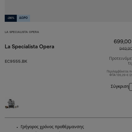
-26%
ΔΩΡΟ
LA SPECIALISTA OPERA
699,00
La Specialista Opera
949,9
Προτεινόμ
EC9555.BK
τ
Περιλαμβάνεται π
ΦΠΑ 135,29 € (
Σύγκριση
Γρήγορος χρόνος προθέρμανσης