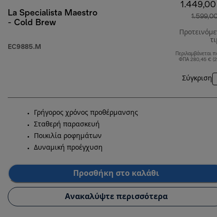
1.449,00
La Specialista Maestro
1.599,0
- Cold Brew
Προτεινόμ
τ
EC9885.M
Περιλαμβάνεται π
ΦΠΑ 280,45 € (
Σύγκριση
Γρήγορος χρόνος προθέρμανσης
Σταθερή παρασκευή
Ποικιλία ροφημάτων
Δυναμική προέγχυση
Προσθήκη στο καλάθι
Ανακαλύψτε περισσότερα