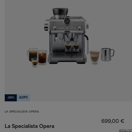
-26%
ΔΩΡΟ
LA SPECIALISTA OPERA
699,00 €
La Specialista Opera
859,0