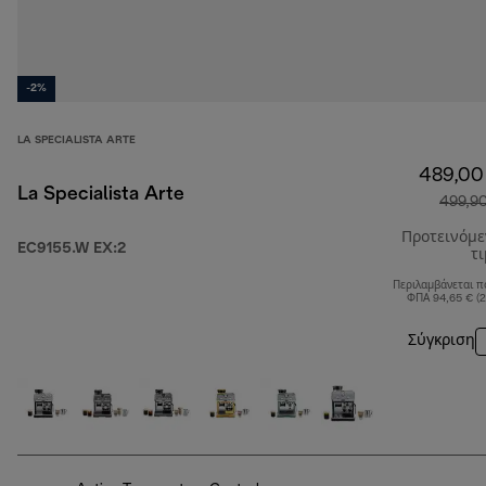
-2%
LA SPECIALISTA ARTE
489,00
La Specialista Arte
499,9
Προτεινόμ
EC9155.W EX:2
τ
Περιλαμβάνεται π
ΦΠΑ 94,65 € (
Σύγκριση