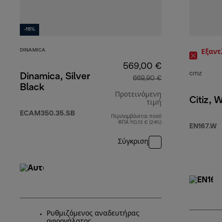
-15%
DINAMICA
Εξαν
569,00 €
CITIZ
Dinamica, Silver
669,90 €
Black
Προτεινόμενη
Citiz, 
τιμή
ECAM350.35.SB
Περιλαμβάνεται ποσό
αρχική τιμή 66
ΦΠΑ 110,13 € (24%)
EN167.W
Σύγκριση
Ρυθμιζόμενος αναδευτήρας
αφρογάλατος