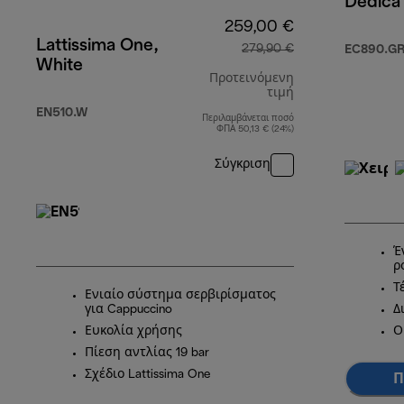
Dedica
259,00 €
Lattissima One,
279,90 €
EC890.G
White
Προτεινόμενη
τιμή
EN510.W
Περιλαμβάνεται ποσό
αρχική τιμή 279
ΦΠΑ 50,13 € (24%)
Σύγκριση
Έ
ρ
Τ
Ενιαίο σύστημα σερβιρίσματος
για Cappuccino
Δ
Ευκολία χρήσης
Ο
Πίεση αντλίας 19 bar
Σχέδιο Lattissima One
Π