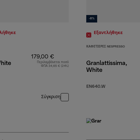
-8%
τλήθηκε
Εξαντλήθηκε
ΚΑΦΕΤΙΈΡΕΣ NESPRESSO
179,00 €
White
Granlattissima,
Περιλαμβάνεται ποσό
ΦΠΑ 34,65 € (24%)
White
9,90 €
EN640.W
Σύγκριση