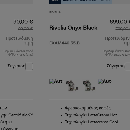
-13%
ΑΠΟΚΛΕΙΣΤΙΚA ONLINE
ΔΩΡΟ
RIVELIA
90,00 €
699,00 
Rivelia Onyx Black
99,00 €
799,90
Προτεινόμενη
Προτεινόμε
τιμή
EXAM440.55.B
τι
Περιλαμβάνεται ποσό
Περιλαμβάνεται πο
αρχική τιμή 99,00 €
ΦΠΑ 17,42 € (24%)
ΦΠΑ 135,29 € (24
Σύγκριση
Σύγκριση
νιών
Φρεσκοκομμένος καφές
γής Centrifusion™
Τεχνολογία LatteCrema Hot
μότητα
Τεχνολογία Lattecrema Cool
α άγγιγμα