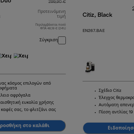
 Duo
299,90 €
Προτεινόμενη
Citiz, Black
R
τιμή
Περιλαμβάνεται ποσό
αρχική τιμή 299,90 €
ΦΠΑ 48,19 € (24%)
EN267.BAE
Σύγκριση
,90 €
νας κόσμος επιλογών από
οφήματα
Σχέδιο Citiz
έλειο αφρόγαλα
Έλεγχος θερμοκρ
ιαισθητική ευκολία χρήσης
Αυτόματη απενε
 καφές σας, το φλιτζάνι σας
Πίεση αντλίας 19 
ροσθήκη στο καλάθι
Ειδοποίησ