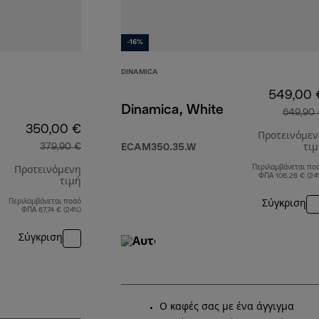
-16%
DINAMICA
549,00 
Dinamica, White
649,90
350,00 €
Προτεινόμε
379,90 €
ECAM350.35.W
τι
Περιλαμβάνεται πο
Προτεινόμενη
ΦΠΑ 106,26 € (24
τιμή
Περιλαμβάνεται ποσό
Σύγκριση
αρχική τιμή 379,90 €
ΦΠΑ 67,74 € (24%)
Σύγκριση
Ο καφές σας με ένα άγγιγμα