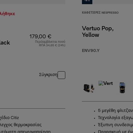
-9%
ΚΑΦΕΤΙΈΡΕΣ NESPRESSO
τλήθηκε
Vertuo Pop,
Yellow
179,00 €
Black
Περιλαμβάνεται ποσό
ΦΠΑ 34,65 € (24%)
ENV90.Y
Σύγκριση
5 μεγέθη φλιτζα
χέδιο Citiz
Τεχνολογία εξαγω
λεγχος θερμοκρασίας
Έξυπνη συνδεσι
υτόματη απενεργοποίηση
Παρασκευή με έν