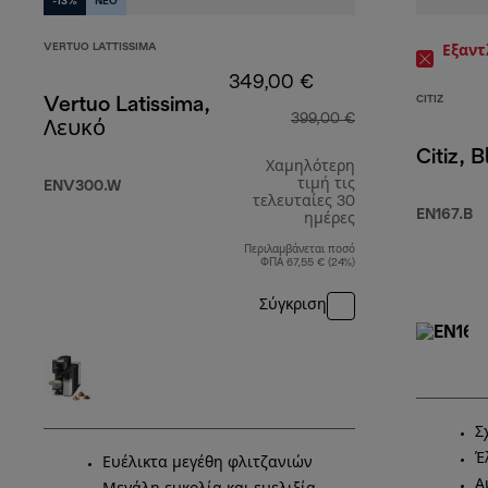
-13%
NEO
VERTUO LATTISSIMA
Εξαν
349,00 €
CITIZ
Vertuo Latissima,
399,00 €
Λευκό
Citiz, 
Χαμηλότερη
τιμή τις
ENV300.W
τελευταίες 30
EN167.B
ημέρες
Περιλαμβάνεται ποσό
ΦΠΑ 67,55 € (24%)
Σύγκριση
Σ
Έ
Ευέλικτα μεγέθη φλιτζανιών
Α