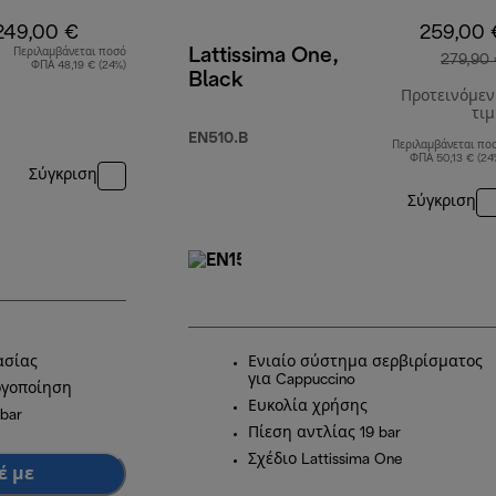
249,00 €
259,00 
Lattissima One,
Περιλαμβάνεται ποσό
279,90
ΦΠΑ 48,19 € (24%)
Black
Προτεινόμε
τι
EN510.B
Περιλαμβάνεται πο
ΦΠΑ 50,13 € (24
Σύγκριση
Σύγκριση
ασίας
Ενιαίο σύστημα σερβιρίσματος
για Cappuccino
ργοποίηση
Ευκολία χρήσης
bar
Πίεση αντλίας 19 bar
Σχέδιο Lattissima One
έ με