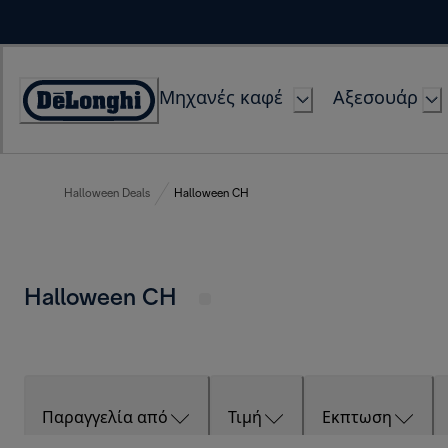
Skip
to
Content
Μηχανές καφέ
Αξεσουάρ
Accessibility
Statement
Halloween Deals
Halloween CH
Halloween CH
Παραγγελία από
Τιμή
Εκπτωση