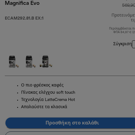
Magnifica Evo
569,9
Προτεινόμ
ECAM292.81.B EX:1
τ
Περιλαμβάνεται π
ΦΠΑ 84,97 € (
Σύγκριση
Ο πιο φρέσκος καφές
Πίνακας ελέγχου soft touch
Τεχνολογία LatteCrema Hot
Απολαύστε τα κλασικά
Προσθήκη στο καλάθι