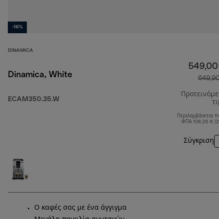
-16%
DINAMICA
549,00
Dinamica, White
649,9
Προτεινόμ
ECAM350.35.W
τ
Περιλαμβάνεται π
ΦΠΑ 106,26 € (
Σύγκριση
Ο καφές σας με ένα άγγιγμα