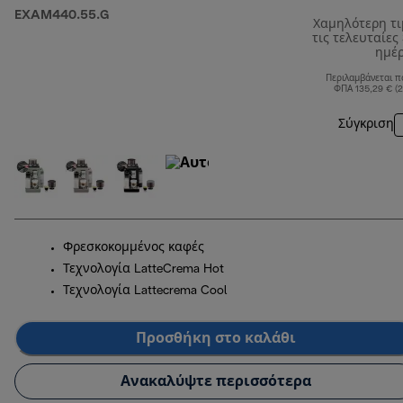
EXAM440.55.G
Χαμηλότερη τ
τις τελευταίες
ημέ
Περιλαμβάνεται π
ΦΠΑ 135,29 € (
Σύγκριση
Φρεσκοκομμένος καφές
Τεχνολογία LatteCrema Hot
Τεχνολογία Lattecrema Cool
Προσθήκη στο καλάθι
Ανακαλύψτε περισσότερα