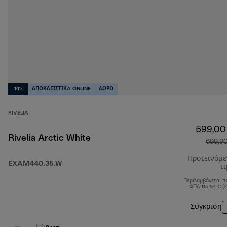
-14%
ΑΠΟΚΛΕΙΣΤΙΚA ONLINE
ΔΩΡΟ
RIVELIA
599,00
Rivelia Arctic White
699,9
Προτεινόμ
EXAM440.35.W
τ
Περιλαμβάνεται π
ΦΠΑ 115,94 € (
Σύγκριση