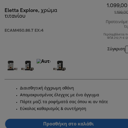
1.099,00
Eletta Explore, χρώμα
1.199,0
τιτανίου
Προτεινόμ
τ
ECAM450.86.T EX:4
Περιλαμβάνεται π
ΦΠΑ 212,71 € (
Σύγκριση
Διαισθητική έγχρωμη οθόνη
Απομακρυσμένος έλεγχος με ένα άγγιγμα
Πάρτε μαζί τα ροφήματά σας όπου κι αν πάτε
Εύκολος καθαρισμός & συντήρηση
Προσθήκη στο καλάθι