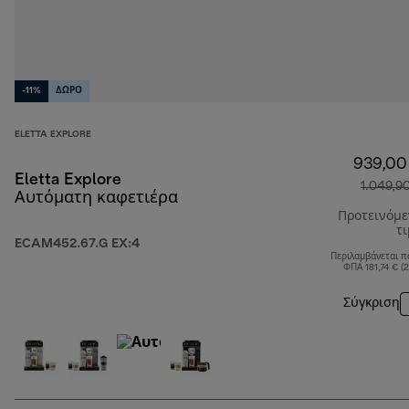
-11%
ΔΩΡΟ
ELETTA EXPLORE
939,00
Eletta Explore
1.049,9
Αυτόματη καφετιέρα
Προτεινόμ
τ
ECAM452.67.G EX:4
Περιλαμβάνεται π
ΦΠΑ 181,74 € (
Σύγκριση