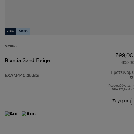
-14%
ΔΩΡΟ
RIVELIA
599,00
Rivelia Sand Beige
699,9
Προτεινόμ
EXAM440.35.BG
τ
Περιλαμβάνεται π
ΦΠΑ 115,94 € (
Σύγκριση