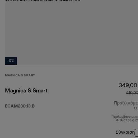
-17%
MAGNICA S SMART
349,00
Magnica S Smart
419,9
Προτεινόμ
ECAM230.13.B
τ
Περιλαμβάνεται π
ΦΠΑ 67,55 € (
Σύγκριση