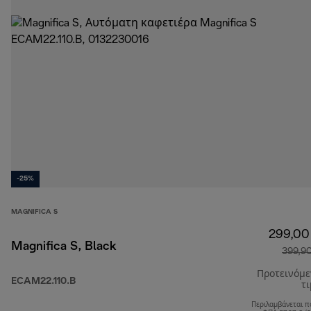
-25%
MAGNIFICA S
299,00
Magnifica S, Black
399,9
Προτεινόμ
ECAM22.110.B
τ
Περιλαμβάνεται π