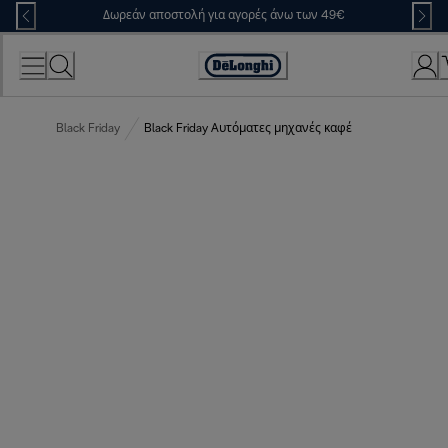
Skip
Δωρεάν αποστολή για αγορές άνω των 49€
to
Content
Accessibility
Statement
Black Friday
Black Friday Αυτόματες μηχανές καφέ