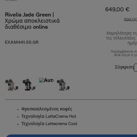
649,00 €
Rivelia Jade Green |
699,0
Χρώμα αποκλειστικά
διαθέσιμο online
Χαμηλότερη τ
τις τελευταίες
EXAM441.55.GR
ημέ
Περιλαμβάνεται π
ΦΠΑ 125,61 € (
Σύγκριση
Φρεσκοαλεσμένος καφές
Τεχνολογία LatteCrema Hot
Τεχνολογία Lattecrema Cool