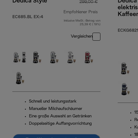
Dedica Style
Dedica
299,00 €
elektri
Empfohlener Preis
Kaffee
EC685.BL EX:4
Inklusive MwSt.-Betrag von
Originalpreis 299,
25,39 € ( 19%)
ECKG682
Vergleichen
Schnell und leistungsstark
Manueller Milchaufschäumer
1
Eine große Auswahl an Getränken
R
Doppelseitige Auffangvorrichtung
K
1