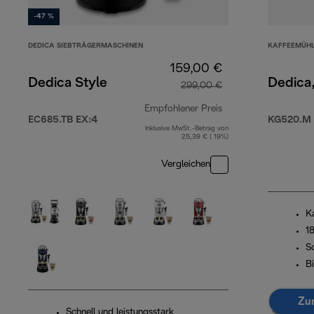
-47 %
DEDICA SIEBTRÄGERMASCHINEN
KAFFEEMÜH
159,00 €
Dedica Style
Dedica
299,00 €
Empfohlener Preis
EC685.TB EX:4
KG520.M
Inklusive MwSt.-Betrag von
Originalpreis 299,
25,39 € ( 19%)
Vergleichen
K
1
S
B
Zu
Schnell und leistungsstark