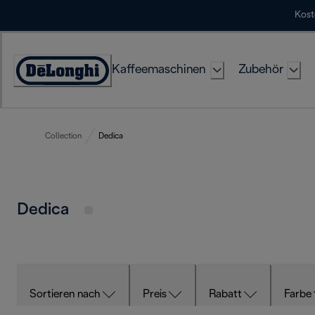
Skip
Kost
to
Content
Kaffeemaschinen
Zubehör
Erklärung
zur
Zugänglichkeit
Collection
Dedica
Dedica
Sortieren nach
Preis
Rabatt
Farbe