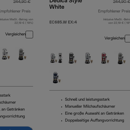
Dedica Style
244,90 €
244,90 
White
Empfohlener Preis
Empfohlener Prei
nklusive MwSt.-Betrag von
Inklusive MwSt.-Betr
Originalpreis 244,90 €
EC685.W EX:4
22,19 € ( 19%)
von 22,19 € ( 19
Vergleichen
Vergleichen
gsstark
Schnell und leistungsstark
fschäumer
Manueller Milchaufschäumer
 an Getränken
Eine große Auswahl an Getränken
angvorrichtung
Doppelseitige Auffangvorrichtung