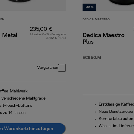
-30 %
LEN
DEDICA MAESTRO
235,00 €
, Metal
Dedica Maestro
Inklusive MwSt.-Betrag von
37,52 € ( 19%)
Plus
00 €
EC950.M
Vergleichen
affee-Mahlwerk
8 verschiedene Mahlgrade
Erstklassige Kaffeeq
oft-Touch-Buttons
Neue Benutzerober
is zu 14 Tassen
Komfortable autom
Was ist im Lieferu
m Warenkorb hinzufügen