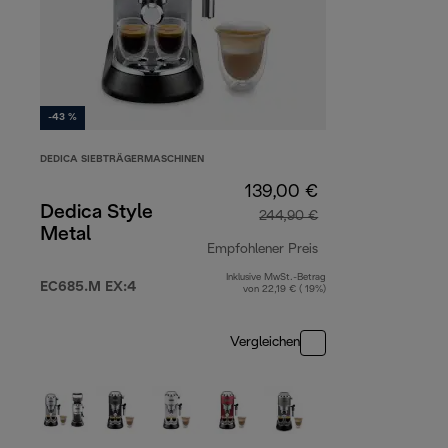
-43 %
DEDICA SIEBTRÄGERMASCHINEN
139,00 €
Dedica Style
244,90 €
Metal
Empfohlener Preis
Inklusive MwSt.-Betrag
Originalpreis 244,
EC685.M EX:4
von 22,19 € ( 19%)
Vergleichen