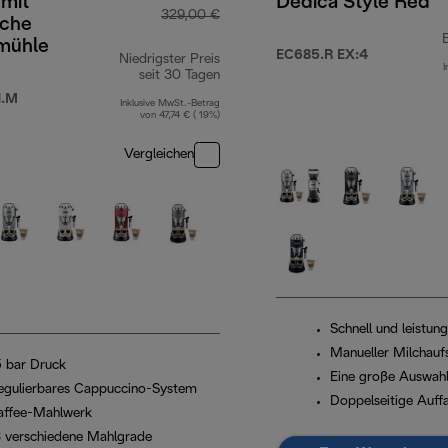
 mit
Dedica Style Red
329,00 €
sche
mühle
EC685.R EX:4
Niedrigster Preis
I
00 €
seit 30 Tagen
1.M
Inklusive MwSt.-Betrag
von 47,74 € ( 19%)
Vergleichen
Schnell und leistun
Manueller Milchau
5 bar Druck
Eine große Auswahl
egulierbares Cappuccino-System
Doppelseitige Auff
affee-Mahlwerk
8 verschiedene Mahlgrade