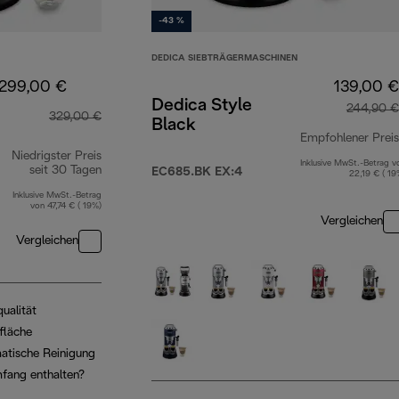
-43 %
DEDICA SIEBTRÄGERMASCHINEN
299,00 €
139,00 €
Dedica Style
244,90 €
329,00 €
Black
Empfohlener Preis
Niedrigster Preis
Inklusive MwSt.-Betrag v
seit 30 Tagen
EC685.BK EX:4
22,19 € ( 19
Inklusive MwSt.-Betrag
von 47,74 € ( 19%)
Vergleichen
Vergleichen
ualität
fläche
atische Reinigung
mfang enthalten?