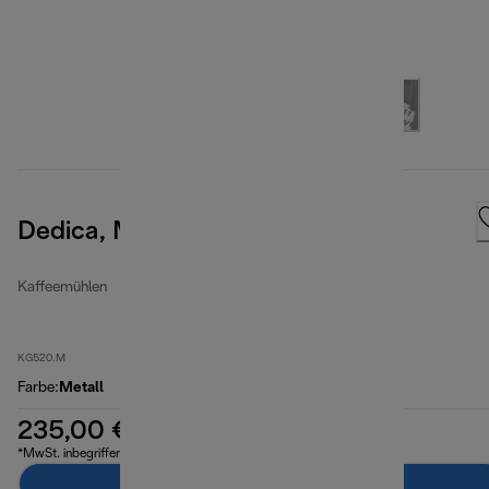
Dedica, Metal
Kaffeemühlen
KG520.M
Farbe
:
Metall
235,00 €
*MwSt. inbegriffen
Zum Warenkorb hinzufügen