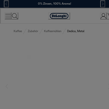
Skip
0% Zinsen, 100% Aroma!
to
Content
Erklärung
zur
Zugänglichkeit
Kaffee
Zubehör
Kaffeemühlen
Dedica, Metal