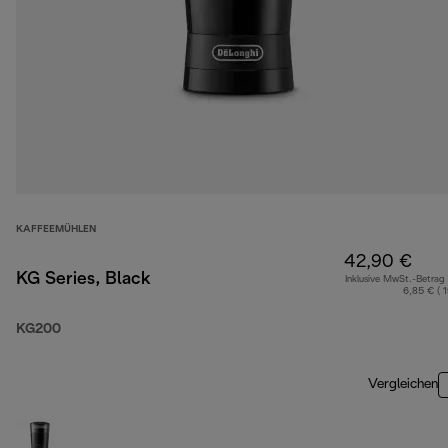
KAFFEEMÜHLEN
42,90 €
KG Series, Black
Inklusive MwSt.-Betrag
6,85 € ( 
KG200
Vergleichen