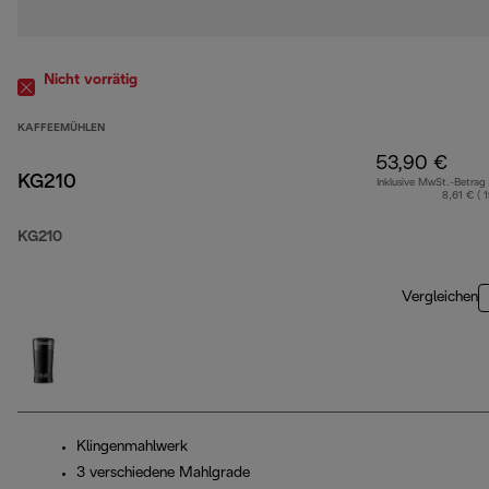
Nicht vorrätig
KAFFEEMÜHLEN
53,90 €
KG210
Inklusive MwSt.-Betrag
8,61 € ( 
KG210
Vergleichen
Klingenmahlwerk
3 verschiedene Mahlgrade