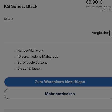
68,90 €
KG Series, Black
Inklusive MwSt.-Betrag
11,00 € ( 
KG79
Vergleichen
Kaffee-Mahlwerk
16 verschiedene Mahlgrade
Soft-Touch-Buttons
Bis zu 12 Tassen
Zum Warenkorb hinzufügen
Mehr entdecken