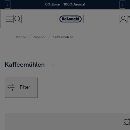
Skip
0% Zinsen, 100% Aroma!
to
Content
Erklärung
zur
Zugänglichkeit
Kaffee
Zubehör
Kaffeemühlen
Kaffeemühlen
Filter