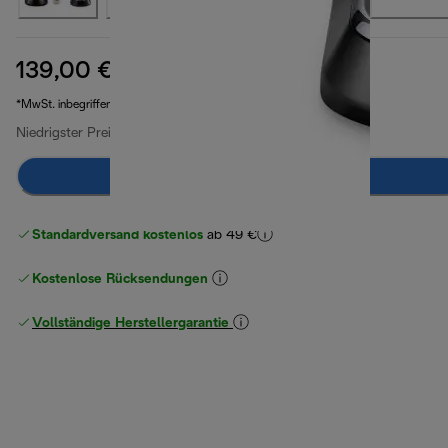
139,00 €
Originalpreis 244,90 €
244,90 €
(-43 %)
*MwSt. inbegriffen
Niedrigster Preis seit 30 Tagen
159,00 €
(-13 %)
Zum Warenkorb hinzufügen
Standardversand kostenlos
ab 49 €
Kostenlose Rücksendungen
Vollständige Herstellergarantie