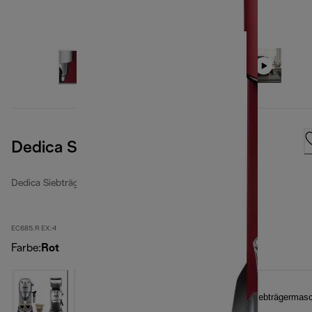
Dedica Style Red
Dedica Siebträgermaschinen
EC685.R EX:4
Farbe
:
Rot