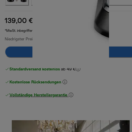
139,00 €
Originalpreis 244,90 €
244,90 €
(-43 %)
*MwSt. inbegriffen
Niedrigster Preis seit 30 Tagen
159,00 €
(-13 %)
Zum Warenkorb hinzufügen
Standardversand kostenlos
ab 49 €
Kostenlose Rücksendungen
Vollständige Herstellergarantie