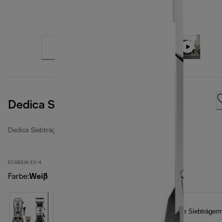
Dedica Style White
Dedica Siebträgermaschinen
EC685.W EX:4
Farbe
:
Weiß