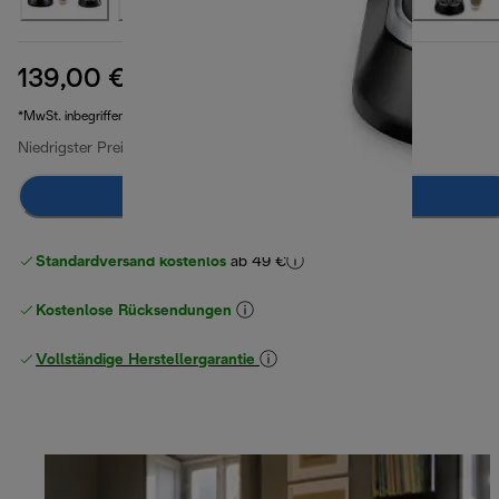
139,00 €
Originalpreis 244,90 €
244,90 €
(-43 %)
*MwSt. inbegriffen
Niedrigster Preis seit 30 Tagen
159,00 €
(-13 %)
Zum Warenkorb hinzufügen
Standardversand kostenlos
ab 49 €
Kostenlose Rücksendungen
Vollständige Herstellergarantie