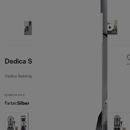
Dedica Style Metal
Dedica Siebträgermaschinen
EC685.M EX:4
Farbe
:
Silber