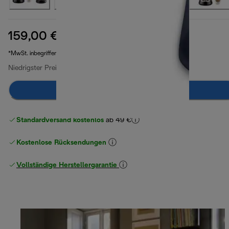
159,00 €
Originalpreis 299,00 €
299,00 €
(-47 %)
*MwSt. inbegriffen
Niedrigster Preis seit 30 Tagen
159,00 €
Zum Warenkorb hinzufügen
Standardversand kostenlos
ab 49 €
Kostenlose Rücksendungen
Vollständige Herstellergarantie