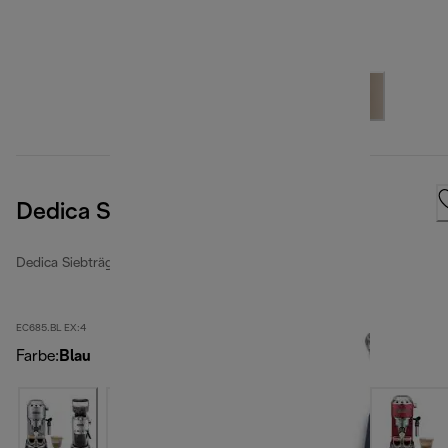
Dedica Style
Dedica Siebträgermaschinen
EC685.BL EX:4
Farbe
:
Blau