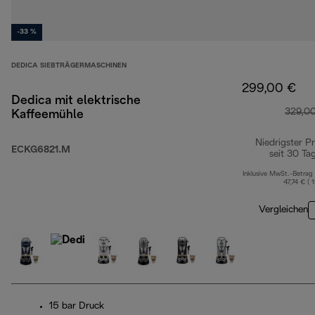
-33 %
DEDICA SIEBTRÄGERMASCHINEN
299,00 €
Dedica mit elektrische
329,0
Kaffeemühle
Niedrigster Pr
ECKG6821.M
seit 30 Ta
Inklusive MwSt.-Betrag
47,74 € ( 
Vergleichen
15 bar Druck