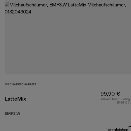
MILCHAUFSCHÄUMER
99,90 €
LatteMix
Inklusive MwSt.-Betrag
15,95 € ( 
EMF3.W
Vergleichen