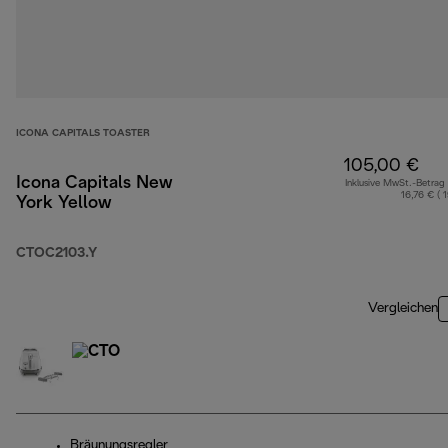
ICONA CAPITALS TOASTER
105,00 €
Icona Capitals New
Inklusive MwSt.-Betrag
16,76 € ( 
York Yellow
CTOC2103.Y
Vergleichen
Bräunungsregler