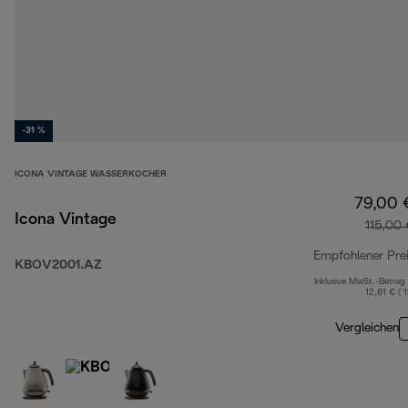
-31 %
ICONA VINTAGE WASSERKOCHER
79,00 
Icona Vintage
115,00
Empfohlener Pre
KBOV2001.AZ
Inklusive MwSt.-Betrag
12,61 € ( 
Vergleichen