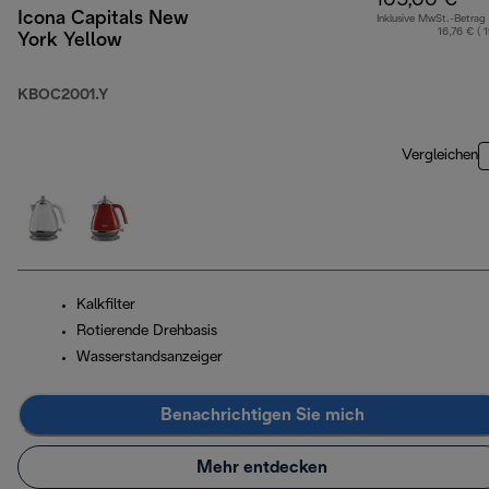
105,00 €
Icona Capitals New
Inklusive MwSt.-Betrag
16,76 € ( 
York Yellow
KBOC2001.Y
Vergleichen
Kalkfilter
Rotierende Drehbasis
Wasserstandsanzeiger
Benachrichtigen Sie mich
Mehr entdecken