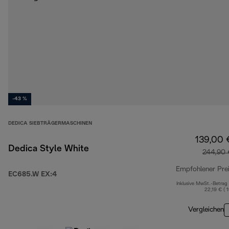
-43 %
DEDICA SIEBTRÄGERMASCHINEN
139,00 
Dedica Style White
244,90 
Empfohlener Pre
EC685.W EX:4
Inklusive MwSt.-Betrag
22,19 € ( 
Vergleichen