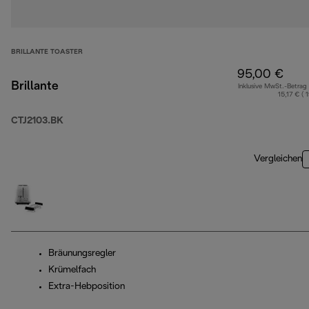
BRILLANTE TOASTER
95,00 €
Brillante
Inklusive MwSt.-Betrag
15,17 € ( 
CTJ2103.BK
Vergleichen
Bräunungsregler
Krümelfach
Extra-Hebposition