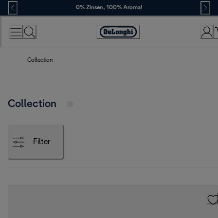
Skip
0% Zinsen, 100% Aroma!
to
Content
Erklärung
zur
Zugänglichkeit
Collection
Collection
Filter