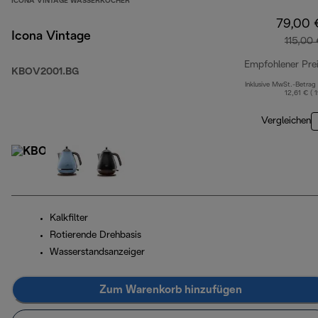
ICONA VINTAGE WASSERKOCHER
79,00 
Icona Vintage
115,00
Empfohlener Pre
KBOV2001.BG
Inklusive MwSt.-Betrag
12,61 € ( 
Vergleichen
Kalkfilter
Rotierende Drehbasis
Wasserstandsanzeiger
Zum Warenkorb hinzufügen