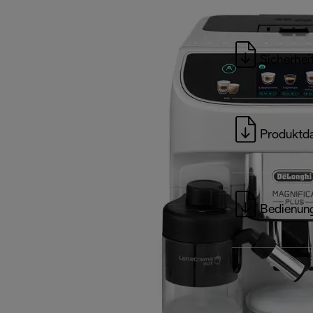
Sicherhei
Produktda
Bedienung