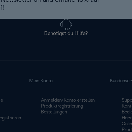
Newsletter an und erhalte 10% auf
f!
Benötigst du Hilfe?
Mein Konto
Kundenser
te
Anmelden/Konto erstellen
Supp
Produktregistrierung
Konta
Bestellungen
Bedi
egistrieren
Herst
Onli
Prod