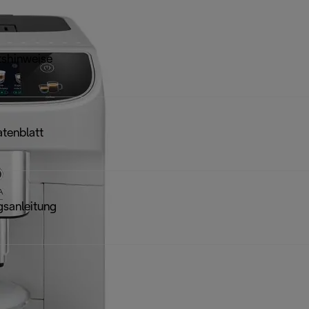
tshinweise
tenblatt
sanleitung