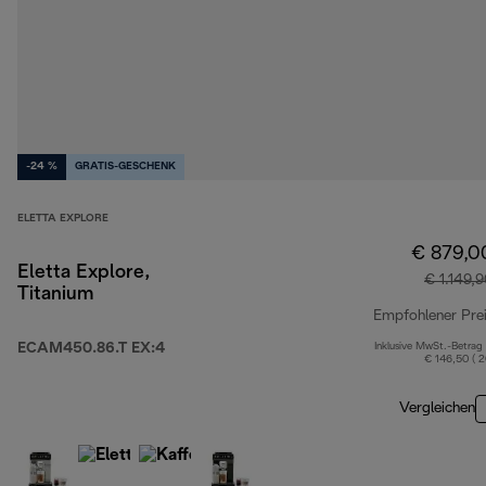
-24 %
GRATIS-GESCHENK
ELETTA EXPLORE
€ 879,0
Eletta Explore,
€ 1.149,
Titanium
Empfohlener Pre
ECAM450.86.T EX:4
Inklusive MwSt.-Betrag
€ 146,50 ( 
Vergleichen