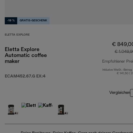
-19 %
GRATIS-GESCHENK
ELETTA EXPLORE
€ 849,0
Eletta Explore
€ 1.049,
Automatic coffee
maker
Empfohlener Pre
Inklusive MwSt.-Betrag
€ 141,50 ( 
ECAM452.67.G EX:4
Vergleichen