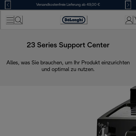
Skip
Versandkostenfreie Lieferung ab 49,00 €
to
Content
Erklärung
zur
Zugänglichkeit
23 Series Support Center
Alles, was Sie brauchen, um Ihr Produkt einzurichten
und optimal zu nutzen.