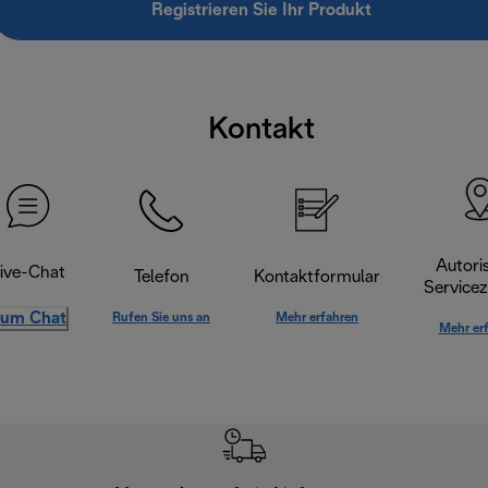
Registrieren Sie Ihr Produkt
Kontakt
Autoris
ive-Chat
Telefon
Kontaktformular
Servicez
um Chat
Rufen Sie uns an
Mehr erfahren
Mehr er