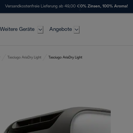
Versandkostenfreie Lieferung ab 49,00 €
0% Zinsen, 100% Aroma!
Weitere Geräte
Angebote
r
Tasciugo AriaDry Light
Tasciugo AriaDry Light