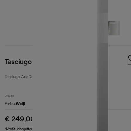
Tasciugo AriaDry Light
Tasciugo AriaDry Light
DNS65
Farbe
:
Weiß
€ 249,00
Originalpreis € 329,99
€ 329,99
(-25 %)
*MwSt. inbegriffen