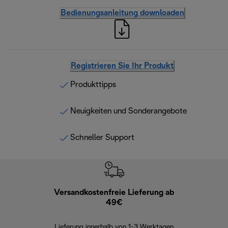
Bedienungsanleitung downloaden
Registrieren Sie Ihr Produkt
Produkttipps
Neuigkeiten und Sonderangebote
Schneller Support
Versandkostenfreie Lieferung ab
Kostenl
49€
30 Ta
Lieferung innerhalb von 1-3 Werktagen