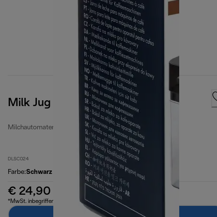
Milk Jug
Milchautomaten
DLSC024
Farbe
:
Schwarz
€ 24,90
*MwSt. inbegriffen
Zum Warenkorb hinzufügen