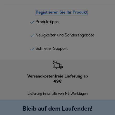
Registrieren Sie Ihr Produkt
Produkttipps
Neuigkeiten und Sonderangebote
Schneller Support
Versandkostenfreie Lieferung ab
Kostenl
49€
30 Ta
Lieferung innerhalb von 1-3 Werktagen
Bleib auf dem Laufenden!