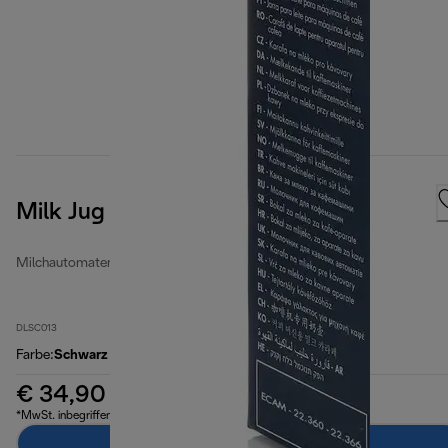
Milk Jug
Milchautomaten
DLSC013
Farbe
:
Schwarz
€ 34,90
*MwSt. inbegriffen
Zum Warenkorb hinzufügen