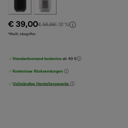
€ 39,00
Originalpreis € 56,99
€ 56,99
(-32 %)
*MwSt. inbegriffen
Standardversand kostenlos
ab 49 €
Kostenlose Rücksendungen
Vollständige Herstellergarantie