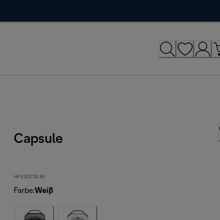
Capsule
HFX30C18.IW
Farbe
:
Weiß