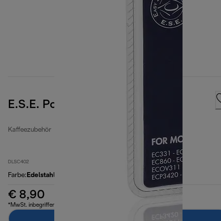
E.S.E. Pods Filter
Kaffeezubehör
DLSC402
Farbe
:
Edelstahl / schwarz
€ 8,90
*MwSt. inbegriffen
Zum Warenkorb hinzufügen