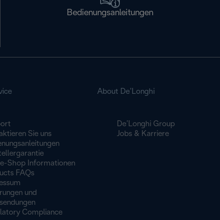
Bedienungsanleitungen
vice
About De’Longhi
ort
De’Longhi Group
ktieren Sie uns
Jobs & Karriere
enungsanleitungen
ellergarantie
ne-Shop Informationen
ucts FAQs
essum
erungen und
sendungen
latory Compliance