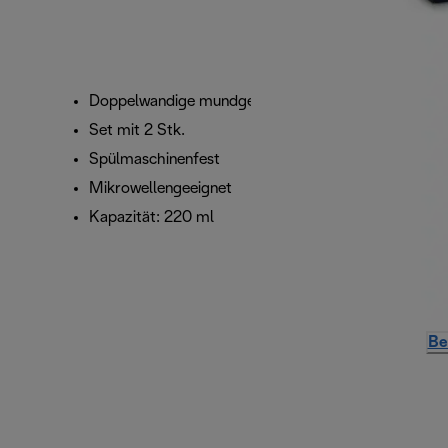
Doppelwandige mundgeblasene Borosilikatgläser
Set mit 2 Stk.
Spülmaschinenfest
Mikrowellengeeignet
Kapazität: 220 ml
Be