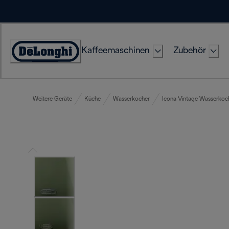
Skip
to
Content
Kaffeemaschinen
Zubehör
Erklärung
zur
Zugänglichkeit
Weitere Geräte
Küche
Wasserkocher
Icona Vintage Wasserkoc