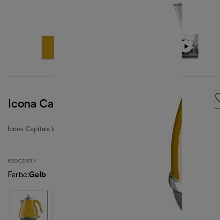
Icona Capitals New York Yellow
Icona Capitals Wasserkocher
KBOC2001.Y
Farbe
:
Gelb