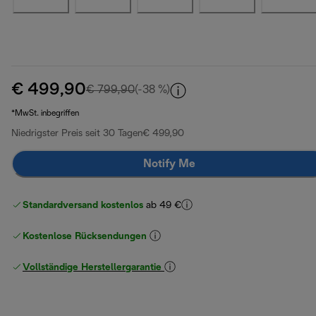
€ 499,90
Originalpreis € 799,90
€ 799,90
(-38 %)
*MwSt. inbegriffen
Niedrigster Preis seit 30 Tagen
€ 499,90
Notify Me
Standardversand kostenlos
ab 49 €
Kostenlose Rücksendungen
Vollständige Herstellergarantie