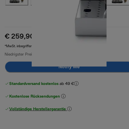
€ 259,90
Originalpreis € 449,90
€ 449,90
(-42 %)
*MwSt. inbegriffen
Niedrigster Preis seit 30 Tagen
€ 259,90
Notify Me
Standardversand kostenlos
ab 49 €
Kostenlose Rücksendungen
Vollständige Herstellergarantie