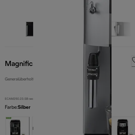
Magnifica S Smart
Generalüberholte Kaffeevollautomaten
ECAM250.23.SB-second
Farbe
:
Silber