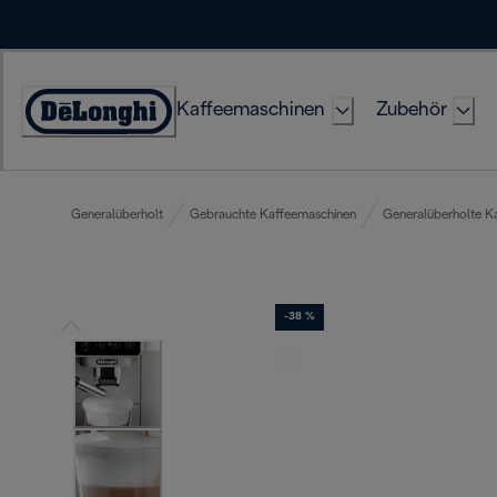
Skip
to
Content
Kaffeemaschinen
Zubehör
Erklärung
zur
Zugänglichkeit
Generalüberholt
Gebrauchte Kaffeemaschinen
Generalüberholte K
-38 %