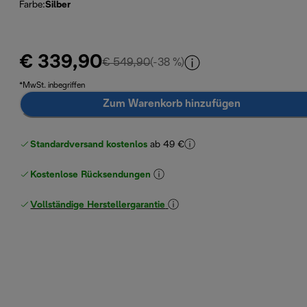
Farbe
:
Silber
€ 339,90
Originalpreis € 549,90
€ 549,90
(-38 %)
*MwSt. inbegriffen
Zum Warenkorb hinzufügen
Standardversand kostenlos
ab 49 €
Kostenlose Rücksendungen
Vollständige Herstellergarantie