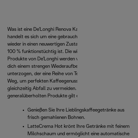
Was ist eine De'Longhi Renova Kaffeemaschine? Dabei
handelt es sich um eine gebrauchte Kaffeemaschine, die
wieder in einen neuwertigen Zustand versetzt wurde und zu
100 % funktionstüchtig ist. Die wiederaufbereiteten
Produkte von De'Longhi werden vor der Auslieferung an
dich einem strengen Wiederaufbereitungsprozess
unterzogen, der eine Reihe von Tests umfasst. Der ideale
Weg, um perfekten Kaffeegenuss zu erleben und
gleichzeitig Abfall zu vermeiden. Für jedes unserer
generalüberholten Produkte gilt eine 2-jährige Garantie.
Genießen Sie Ihre Lieblingskaffeegetränke aus
frisch gemahlenen Bohnen.
LatteCrema Hot krönt Ihre Getränke mit feinem
Milchschaum und ermöglicht eine automatische