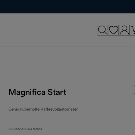
Magnifica Start
Generalüberholte Kaffeevollautomaten
ECAM220.80.SB-second