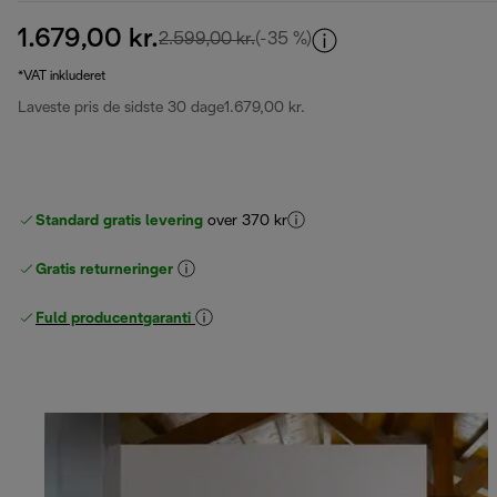
1.679,00 kr.
oprindelig pris 2.599,00 kr.
2.599,00 kr.
(-35 %)
*VAT inkluderet
Laveste pris de sidste 30 dage
1.679,00 kr.
Standard gratis levering
over 370 kr
Gratis returneringer
Fuld producentgaranti