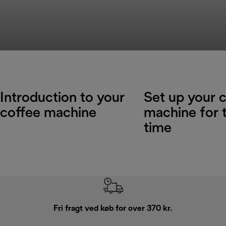
Introduction to your
Set up your 
coffee machine
machine for t
time
Fri fragt ved køb for over 370 kr.
R