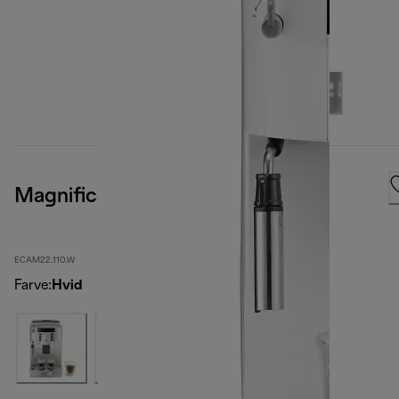
Magnifica S, White
ECAM22.110.W
Farve
:
Hvid