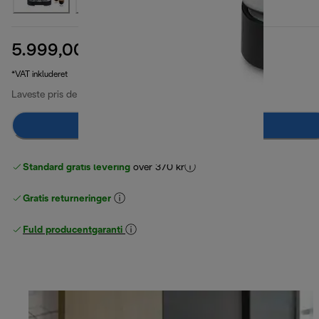
5.999,00 kr.
oprindelig pris 6.999,00 kr.
6.999,00 kr.
(-14 %)
*VAT inkluderet
Laveste pris de sidste 30 dage
5.999,00 kr.
Læg i indkøbskurven
Standard gratis levering
over 370 kr
Gratis returneringer
Fuld producentgaranti