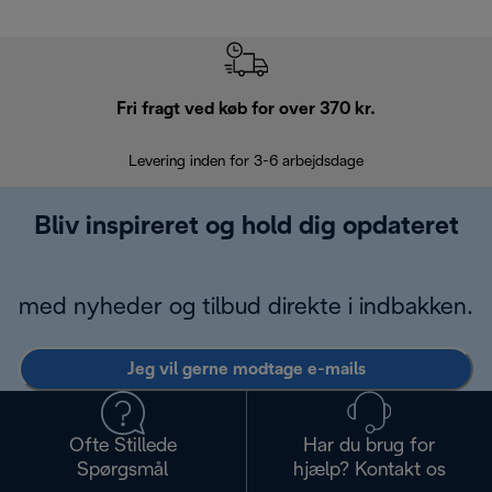
Fri fragt ved køb for over 370 kr.
R
Levering inden for 3-6 arbejdsdage
Problemfri re
Bliv inspireret og hold dig opdateret
med nyheder og tilbud direkte i indbakken.
Jeg vil gerne modtage e-mails
Ofte Stillede
Har du brug for
Spørgsmål
hjælp? Kontakt os