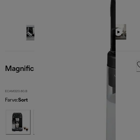
Magnifica Plus
ECAM320.60.B
Farve
:
Sort