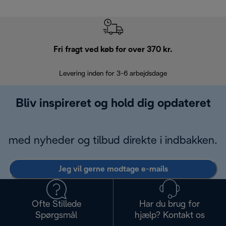
Fri fragt ved køb for over 370 kr.
R
Levering inden for 3-6 arbejdsdage
Problemfri re
Bliv inspireret og hold dig opdateret
med nyheder og tilbud direkte i indbakken.
Jeg vil gerne modtage e-mails
Ofte Stillede
Har du brug for
Spørgsmål
hjælp? Kontakt os