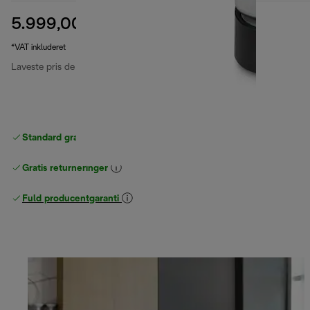
5.999,00 kr.
oprindelig pris 6.999,00 kr.
6.999,00 kr.
(-14 %)
*VAT inkluderet
Laveste pris de sidste 30 dage
5.999,00 kr.
Standard gratis levering
over 370 kr
Gratis returneringer
Fuld producentgaranti