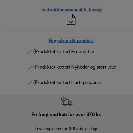
Instruktionsmanual til besøg
Registrer dit produkt
(Produktetiketter) Produkttips
(Produktetiketter) Nyheder og særtilbud
(Produktetiketter) Hurtig support
Fri fragt ved køb for over 370 kr.
R
Levering inden for 3-6 arbejdsdage
Problemfri re