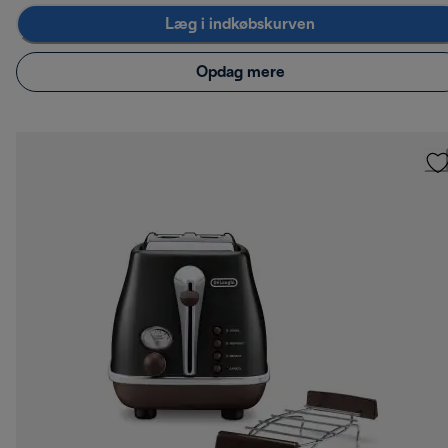
Læg i indkøbskurven
Opdag mere