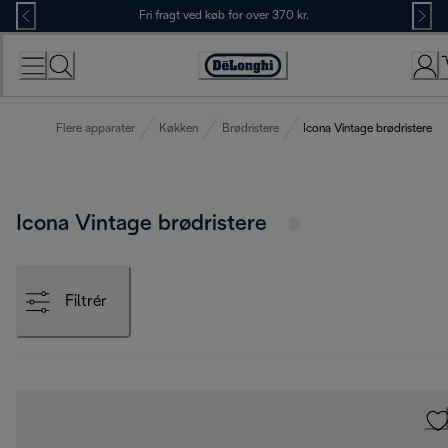
Skip
Fri fragt ved køb for over 370 kr.
to
Content
Accessibility
Statement
Flere apparater
Køkken
Brødristere
Icona Vintage brødristere
Icona Vintage brødristere
Filtrér