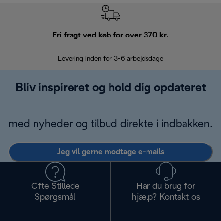
Fri fragt ved køb for over 370 kr.
R
Levering inden for 3-6 arbejdsdage
Problemfri re
Bliv inspireret og hold dig opdateret
med nyheder og tilbud direkte i indbakken.
Jeg vil gerne modtage e-mails
Ofte Stillede
Har du brug for
Spørgsmål
hjælp? Kontakt os