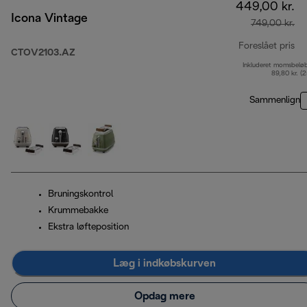
449,00 kr.
Icona Vintage
749,00 kr.
Foreslået pris
CTOV2103.AZ
Inkluderet momsbelø
op
89,80 kr. (
Sammenlign
Bruningskontrol
Krummebakke
Ekstra løfteposition
Læg i indkøbskurven
Opdag mere