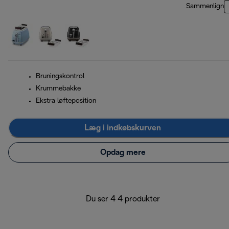
Sammenlign
Bruningskontrol
Krummebakke
Ekstra løfteposition
Læg i indkøbskurven
Opdag mere
Du ser 4 4 produkter