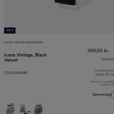
-24 %
ICONA VINTAGE BRØDRISTERE
569,00 kr.
Icona Vintage, Black
579,00 
Velvet
Laveste pris
CTOV2103.BK
sidste 30 d
Inkluderet momsbelø
113,80 kr. (
Sammenlign