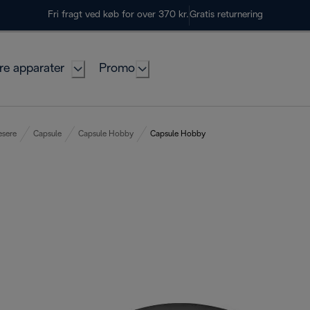
Fri fragt ved køb for over 370 kr.
Gratis returnering
re apparater
Promo
sere
Capsule
Capsule Hobby
Capsule Hobby