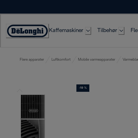
Skip
to
Content
Kaffemaskiner
Tilbehør
Fle
Accessibility
Statement
Flere apparater
Luftkomfort
Mobile varmeapparater
Varmeblæ
-19 %