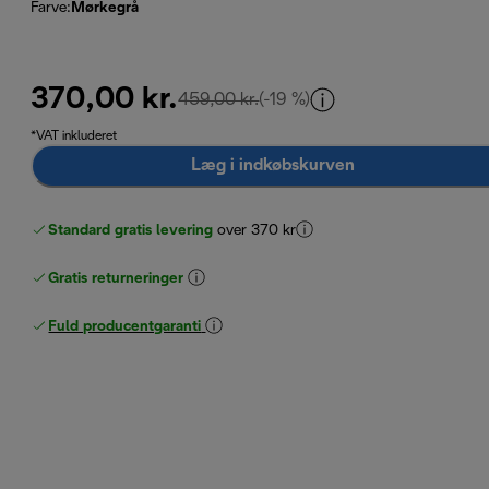
Farve
:
Mørkegrå
370,00 kr.
oprindelig pris 459,00 kr.
459,00 kr.
(-19 %)
*VAT inkluderet
Læg i indkøbskurven
Standard gratis levering
over 370 kr
Gratis returneringer
Fuld producentgaranti