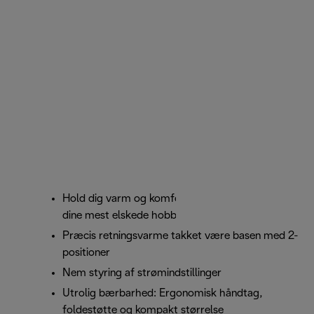
Hold dig varm og komfortabel, mens du nyder
dine mest elskede hobbyer
Præcis retningsvarme takket være basen med 2-
positioner
Nem styring af strømindstillinger
Utrolig bærbarhed: Ergonomisk håndtag,
foldestøtte og kompakt størrelse