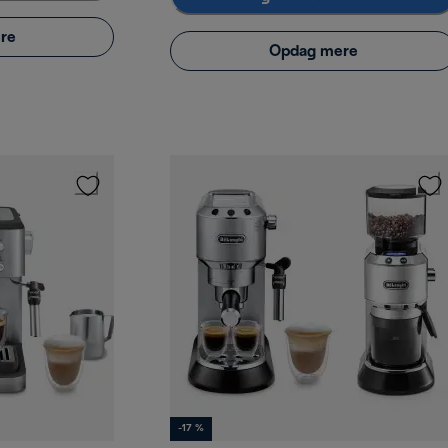
re
Opdag mere
-17 %