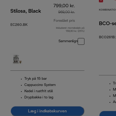
799,00 kr.
KOMBINATIO
Stilosa, Black
969,00 kr.
Foreslået pris
BCO-se
EC260.BK
Inkluderet momsbeløb på
oprindelig pris 969,00 
159,80 kr. (25%)
BCO261B.
Sammenlign
Tryk på 15 bar
T
Cappuccino System
M
Kedel i rustfrit stål
Ma
Drypbakke i to lag
A
Læg i indkøbskurven