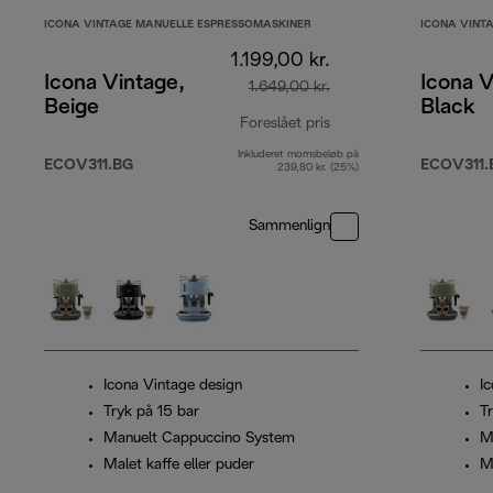
ICONA VINTAGE MANUELLE ESPRESSOMASKINER
ICONA VINT
1.199,00 kr.
Icona Vintage,
Icona V
1.649,00 kr.
Beige
Black
Foreslået pris
Inkluderet momsbeløb på
oprindelig pris 1.649,
ECOV311.BG
ECOV311.
239,80 kr. (25%)
Sammenlign
Icona Vintage design
I
Tryk på 15 bar
T
Manuelt Cappuccino System
M
Malet kaffe eller puder
Ma