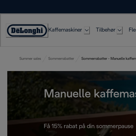
Skip
to
Content
Kaffemaskiner
Tilbehør
Fle
Accessibility
Statement
Summer sales
Sommerrabatter
Sommerrabatter - Manuelle kaffem
Manuelle kaffema
Få 15% rabat på din sommerpause