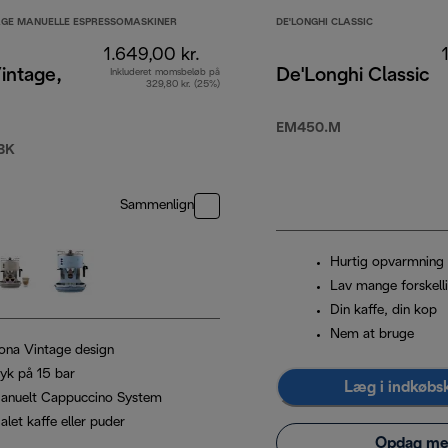
AGE MANUELLE ESPRESSOMASKINER
DE'LONGHI CLASSIC
1.649,00 kr.
intage,
De'Longhi Classic
Inkluderet momsbeløb på
329,80 kr. (25%)
EM450.M
00 kr.
BK
Sammenlign
Hurtig opvarmning
Lav mange forskell
Din kaffe, din kop
Nem at bruge
cona Vintage design
ryk på 15 bar
Læg i indkøbs
anuelt Cappuccino System
let kaffe eller puder
Opdag me