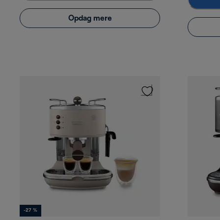
Opdag mere
-27 %