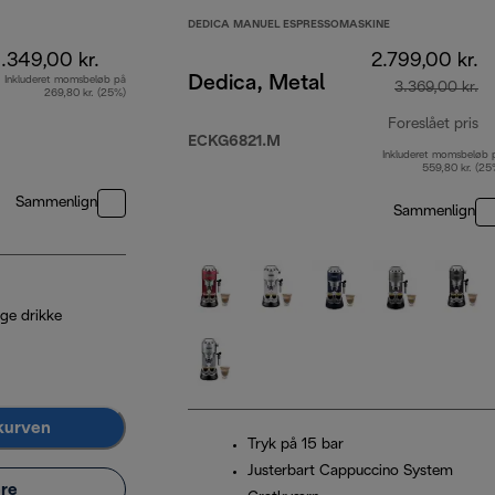
DEDICA MANUEL ESPRESSOMASKINE
1.349,00 kr.
2.799,00 kr.
Dedica, Metal
Inkluderet momsbeløb på
3.369,00 kr.
269,80 kr. (25%)
Foreslået pris
ECKG6821.M
Inkluderet momsbeløb 
op
559,80 kr. (25
Sammenlign
Sammenlign
ige drikke
kurven
Tryk på 15 bar
Justerbart Cappuccino System
re