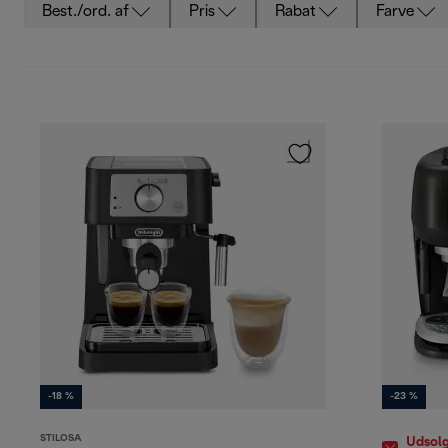
Best./ord. af
Pris
Rabat
Farve
-18 %
-23 %
STILOSA
Udsolg