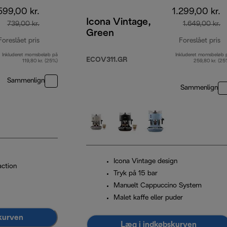
599,00 kr.
1.299,00 kr.
Icona Vintage,
739,00 kr.
1.649,00 kr.
Green
Foreslået pris
Foreslået pris
Inkluderet momsbeløb på
Inkluderet momsbeløb 
oprindelig pris 739,00 kr.
op
ECOV311.GR
119,80 kr. (25%)
259,80 kr. (25
Sammenlign
Sammenlign
Icona Vintage design
action
Tryk på 15 bar
Manuelt Cappuccino System
Malet kaffe eller puder
kurven
Læg i indkøbskurven