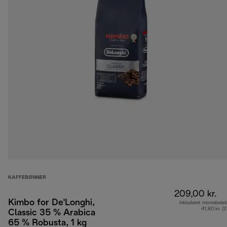
KAFFEBØNNER
209,00 kr.
Kimbo for De'Longhi,
Inkluderet momsbelø
41,80 kr. (
Classic 35 % Arabica
65 % Robusta, 1 kg