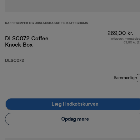
KAFFETAMPER OG UDSLAGSBAKKE TIL KAFFEGRUMS
269,00 kr.
DLSC072 Coffee
Inkluderet momsbelø
53,80 kr. (
Knock Box
DLSC072
Sammenlign
Læg i indkøbskurven
Opdag mere