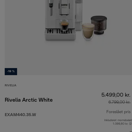
-19 %
RIVELIA
5.499,00 kr.
Rivelia Arctic White
6.799,00 kr.
Foreslået pris
EXAM440.35.W
Inkluderet momsbelø
1.099,80 kr. (