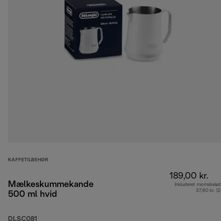
KAFFETILBEHØR
189,00 kr.
Mælkeskummekande
Inkluderet momsbelø
37,80 kr. (
500 ml hvid
DLSC081