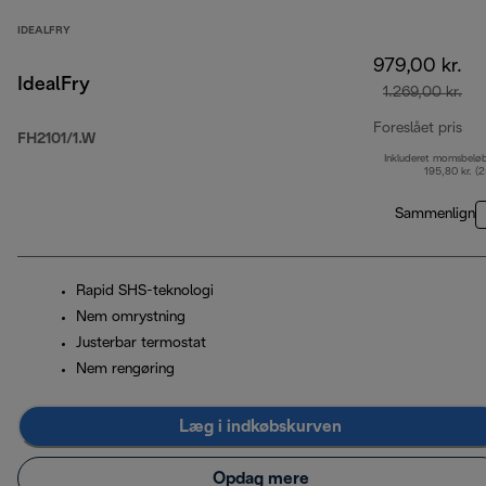
IDEALFRY
979,00 kr.
IdealFry
1.269,00 kr.
Foreslået pris
FH2101/1.W
Inkluderet momsbelø
opr
195,80 kr. (
Sammenlign
Rapid SHS-teknologi
Nem omrystning
Justerbar termostat
Nem rengøring
Læg i indkøbskurven
Opdag mere