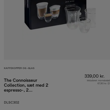
KAFFEKOPPER OG -GLAS
339,00 kr.
The Connoisseur
Inkluderet momsbelø
67,80 kr. (
Collection, sæt med 2
espresso-, 2
cappuccino-, 2
lattemacchiato-
DLSC302
dobbeltvægsglas