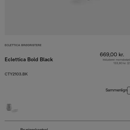
ECLETTICA BRØDRISTERE
669,00 kr.
Eclettica Bold Black
Inkluderet momsbelø
133,80 kr. (
CTY2103.BK
Sammenlign