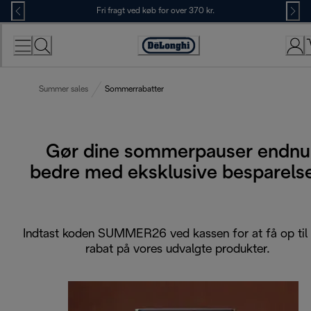
Skip
Fri fragt ved køb for over 370 kr.
to
Content
Accessibility
Statement
Summer sales
Sommerrabatter
Gør dine sommerpauser endnu
bedre med eksklusive besparelse
Indtast koden SUMMER26 ved kassen for at få op til
rabat på vores udvalgte produkter.