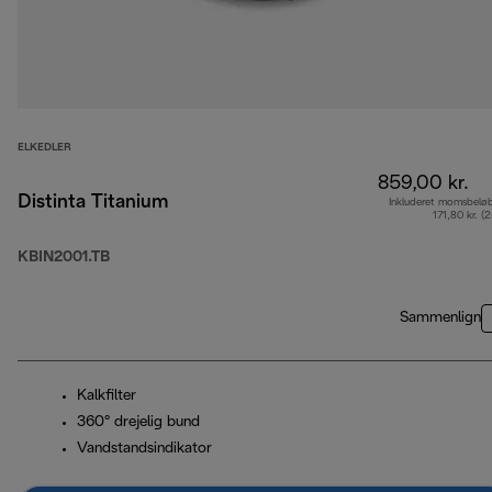
ELKEDLER
859,00 kr.
Distinta Titanium
Inkluderet momsbelø
171,80 kr. (
KBIN2001.TB
Sammenlign
Kalkfilter
360° drejelig bund
Vandstandsindikator