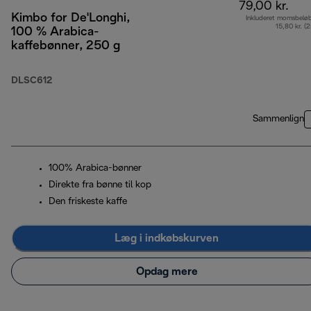
79,00 kr.
Kimbo for De'Longhi,
Inkluderet momsbelø
15,80 kr. (
100 % Arabica-
kaffebønner, 250 g
DLSC612
Sammenlign
100% Arabica-bønner
Direkte fra bønne til kop
Den friskeste kaffe
Læg i indkøbskurven
Opdag mere