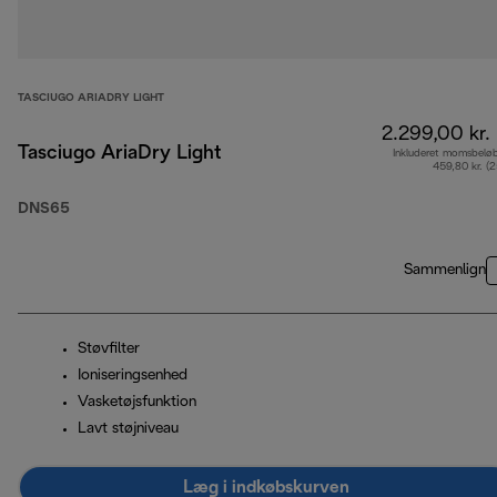
TASCIUGO ARIADRY LIGHT
2.299,00 kr.
Tasciugo AriaDry Light
Inkluderet momsbelø
459,80 kr. (
DNS65
Sammenlign
Støvfilter
Ioniseringsenhed
Vasketøjsfunktion
Lavt støjniveau
Læg i indkøbskurven