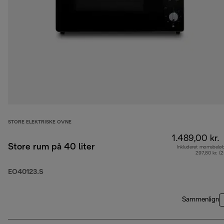
STORE ELEKTRISKE OVNE
1.489,00 kr.
Store rum på 40 liter
Inkluderet momsbelø
297,80 kr. (
EO40123.S
Sammenlign