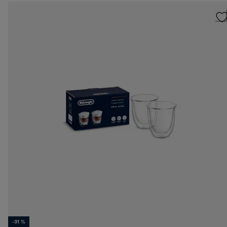
-31 %