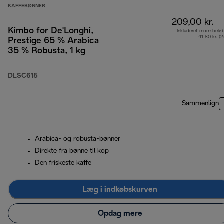
KAFFEBØNNER
209,00 kr.
Kimbo for De'Longhi,
Inkluderet momsbelø
41,80 kr. (
Prestige 65 % Arabica
35 % Robusta, 1 kg
DLSC615
Sammenlign
Arabica- og robusta-bønner
Direkte fra bønne til kop
Den friskeste kaffe
Læg i indkøbskurven
Opdag mere