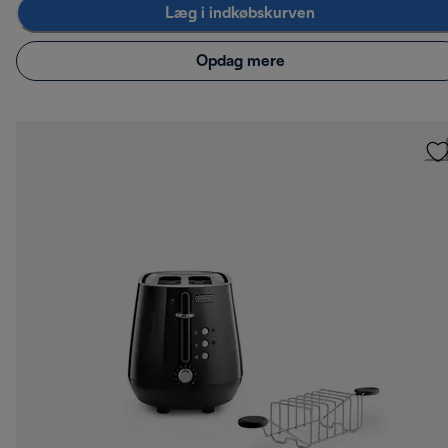
Læg i indkøbskurven
Opdag mere