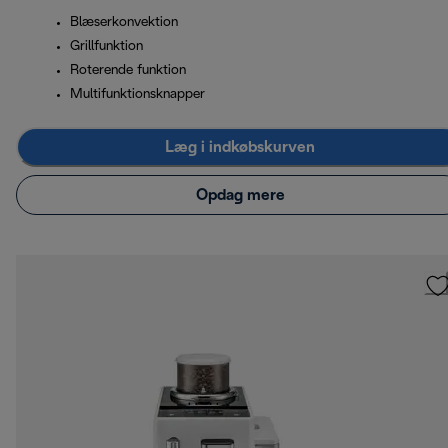
Blæserkonvektion
Grillfunktion
Roterende funktion
Multifunktionsknapper
Læg i indkøbskurven
Opdag mere