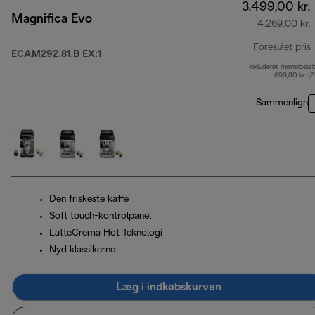
3.499,00 kr.
Magnifica Evo
4.269,00 kr.
Foreslået pris
ECAM292.81.B EX:1
Inkluderet momsbelø
o
699,80 kr. (
Sammenlign
Den friskeste kaffe
Soft touch-kontrolpanel
LatteCrema Hot Teknologi
Nyd klassikerne
Læg i indkøbskurven