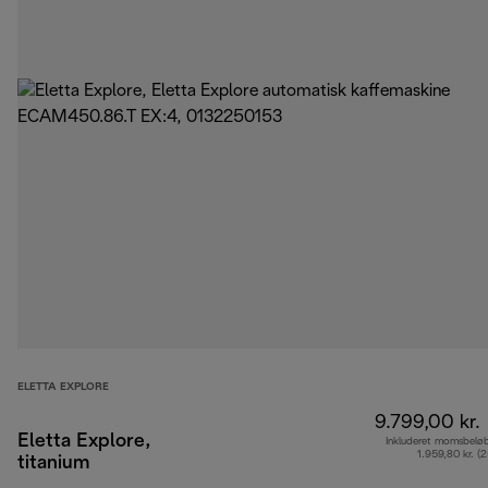
ELETTA EXPLORE
9.799,00 kr.
Eletta Explore,
Inkluderet momsbelø
1.959,80 kr. (
titanium