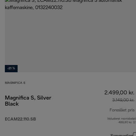
-21 %
MAGNIFICA S
2.499,00 kr.
Magnifica S, Silver
3.149,00 kr.
Black
Foreslået pris
ECAM22.110.SB
Inkluderet momsbelø
499,80 kr. (