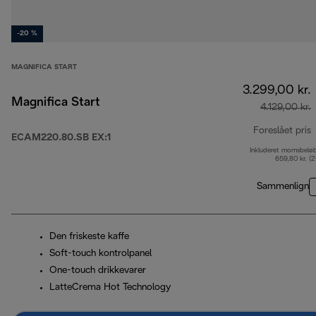
-20 %
MAGNIFICA START
3.299,00 kr.
Magnifica Start
4.129,00 kr.
Foreslået pris
ECAM220.80.SB EX:1
Inkluderet momsbelø
o
659,80 kr. (
Sammenlign
Den friskeste kaffe
Soft-touch kontrolpanel
One-touch drikkevarer
LatteCrema Hot Technology