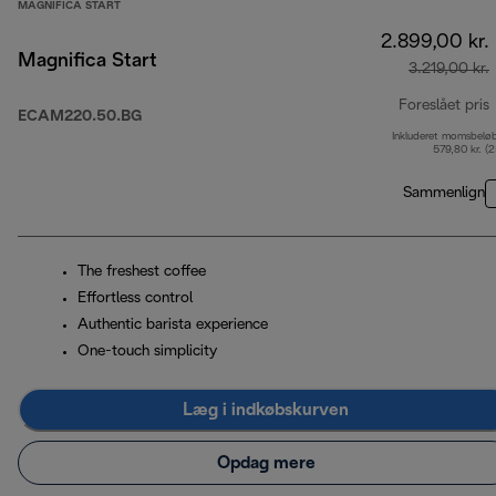
MAGNIFICA START
2.899,00 kr.
Magnifica Start
3.219,00 kr.
Foreslået pris
ECAM220.50.BG
Inkluderet momsbelø
o
579,80 kr. (
Sammenlign
The freshest coffee
Effortless control
Authentic barista experience
One-touch simplicity
Læg i indkøbskurven
Opdag mere