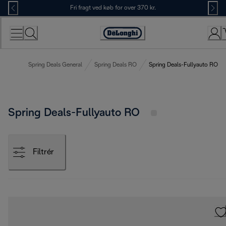
Skip
Fri fragt ved køb for over 370 kr.
to
Content
Accessibility
Statement
Spring Deals General
Spring Deals RO
Spring Deals-Fullyauto RO
Spring Deals-Fullyauto RO
Filtrér