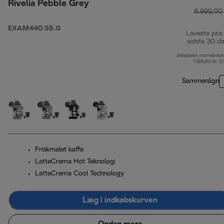
Rivelia Pebble Grey
6.999,00 
EXAM440.55.G
Laveste pris
sidste 30 d
Inkluderet momsbelø
1.199,80 kr. (
Sammenlign
Friskmalet kaffe
LatteCrema Hot Teknologi
LatteCrema Cool Technology
Læg i indkøbskurven