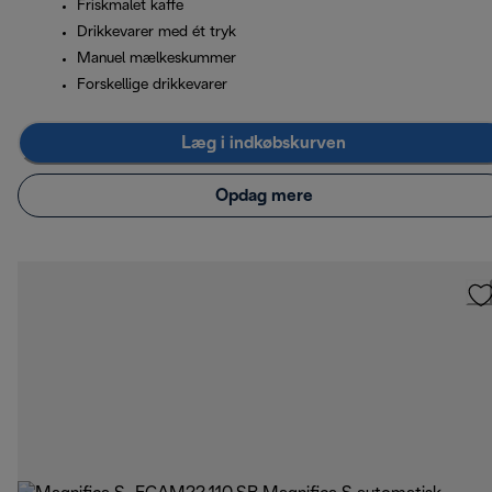
Friskmalet kaffe
Drikkevarer med ét tryk
Manuel mælkeskummer
Forskellige drikkevarer
Læg i indkøbskurven
Opdag mere