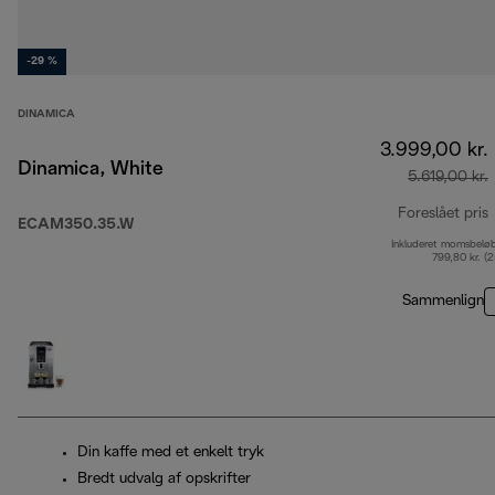
-29 %
DINAMICA
3.999,00 kr.
Dinamica, White
5.619,00 kr.
Foreslået pris
ECAM350.35.W
Inkluderet momsbelø
o
799,80 kr. (
Sammenlign
Din kaffe med et enkelt tryk
Bredt udvalg af opskrifter