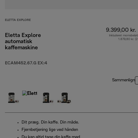
ELETTA EXPLORE
9.399,00 kr.
Eletta Explore
Inkluderet momsbelø
1.879,80 kr. (
automatisk
kaffemaskine
ECAM452.67.G EX:4
Sammenlign
Dit præg. Din kaffe. Din måde.
Fjernbetjening lige ved hånden
Du kan altid tage din kaffe med