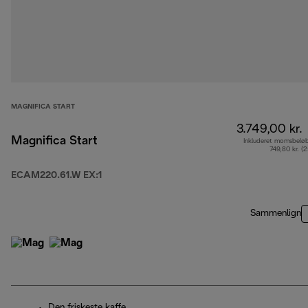
MAGNIFICA START
3.749,00 kr.
Magnifica Start
Inkluderet momsbelø
749,80 kr. (
ECAM220.61.W EX:1
Sammenlign
Den friskeste kaffe