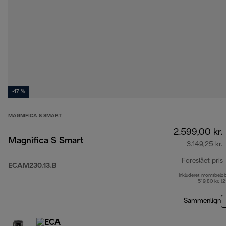
-17 %
MAGNIFICA S SMART
2.599,00 kr.
Magnifica S Smart
3.149,25 kr.
Foreslået pris
ECAM230.13.B
Inkluderet momsbelø
o
519,80 kr. (
Sammenlign