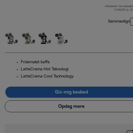
Inkluderet momsbelø
1.049,80 kr. (
Sammenlign
Friskmalet kaffe
LatteCrema Hot Teknologi
LatteCrema Cool Technology
Giv mig besked
Opdag mere