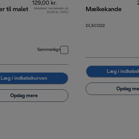
129,00 kr.
r til malet
Mælkekande
Inkluderet momsbeløb på
25,80 kr. (25%)
DLSC022
Sammenlign
Læg i indkøbs
Læg i indkøbskurven
Opdag me
Opdag mere