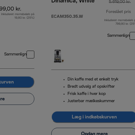
Dinamica, White
5.619,00 kr.
99,00 kr.
Foreslået pris
Inkluderet momsbeløb på
ECAM350.35.W
19,80 kr. (25%)
Inkluderet momsbeløb 
op
799,80 kr. (25
Sammenlign
Sammenlign
Din kaffe med et enkelt tryk
kurven
Bredt udvalg af opskrifter
Frisk kaffe i hver kop
re
Justerbar mælkeskummer
Læg i indkøbskurven
Opdag mere