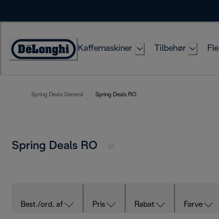
Skip
to
Content
Kaffemaskiner
Tilbehør
Fle
Accessibility
Statement
Spring Deals General
Spring Deals RO
Spring Deals RO
Best./ord. af
Pris
Rabat
Farve