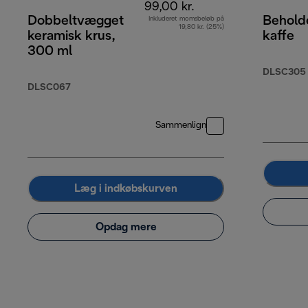
99,00 kr.
Dobbeltvægget
Beholde
Inkluderet momsbeløb på
19,80 kr. (25%)
keramisk krus,
kaffe
300 ml
DLSC305
DLSC067
Sammenlign
Læg i indkøbskurven
Opdag mere