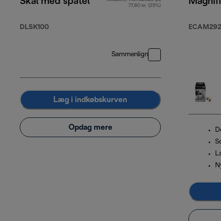
Skål med spatel
Magnif
77,80 kr. (25%)
DLSK100
ECAM292.
Sammenlign
Læg i indkøbskurven
Opdag mere
De
S
L
N