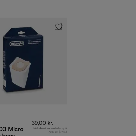
39,00 kr.
3 Micro
Inkluderet momsbeløb på
7,80 kr. (25%)