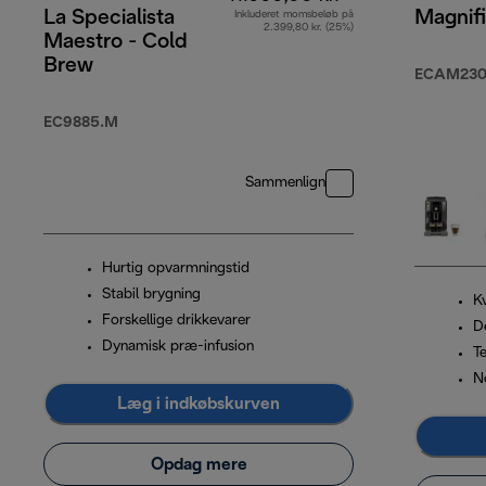
La Specialista
Magnif
Inkluderet momsbeløb på
2.399,80 kr. (25%)
Maestro - Cold
Brew
ECAM230.
EC9885.M
Sammenlign
Hurtig opvarmningstid
Stabil brygning
K
Forskellige drikkevarer
De
Dynamisk præ-infusion
T
N
Læg i indkøbskurven
Opdag mere