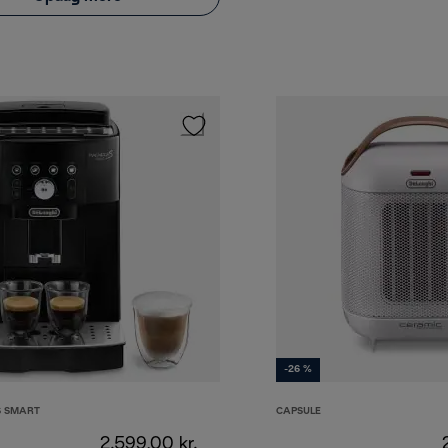
-26 %
S SMART
CAPSULE
2.599,00 kr.