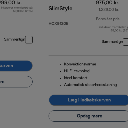
299,00 kr.
975,00 kr.
SlimStyle
Inkluderet momsbeløb på
1.229,00 kr.
59,80 kr. (25%)
Foreslået pris
HCX9120E
Inkluderet momsbeløb 
opri
195,00 kr. (25
Sammenlign
Sammenlign
Konvektionsvarme
kurven
Hi-Fi-teknologi
Ideel komfort
re
Automatisk sikkerhedsslukning
Læg i indkøbskurven
Opdag mere