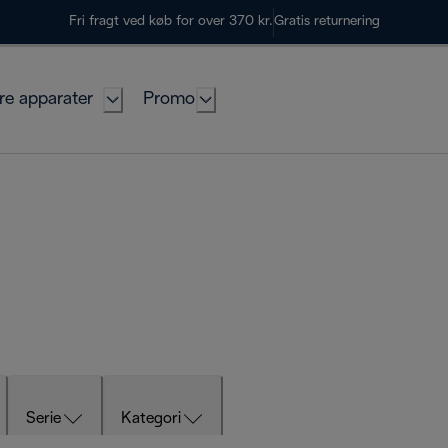
Fri fragt ved køb for over 370 kr.
Gratis returnering
re apparater
Promo
Serie
Kategori