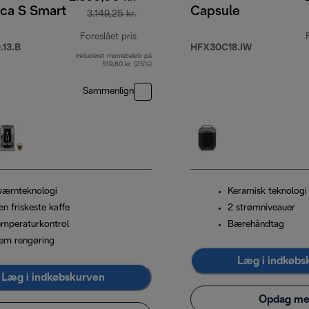
ica S Smart
Capsule
3.149,25 kr.
Foreslået pris
13.B
HFX30C18.IW
Inkluderet momsbeløb på
oprindelig pris 3.149,25 kr.
519,80 kr. (25%)
Sammenlign
værnteknologi
Keramisk teknologi
n friskeste kaffe
2 strømniveauer
emperaturkontrol
Bærehåndtag
em rengøring
Læg i indkøbs
Læg i indkøbskurven
Opdag me