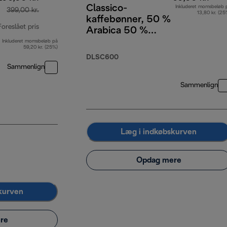
Classico-
Inkluderet momsbeløb 
399,00 kr.
13,80 kr. (25
kaffebønner, 50 %
Foreslået pris
Arabica 50 %
Robusta, 250 g
Inkluderet momsbeløb på
oprindelig pris 399,00 kr.
59,20 kr. (25%)
DLSC600
Sammenlign
Sammenlign
Læg i indkøbskurven
Opdag mere
kurven
re