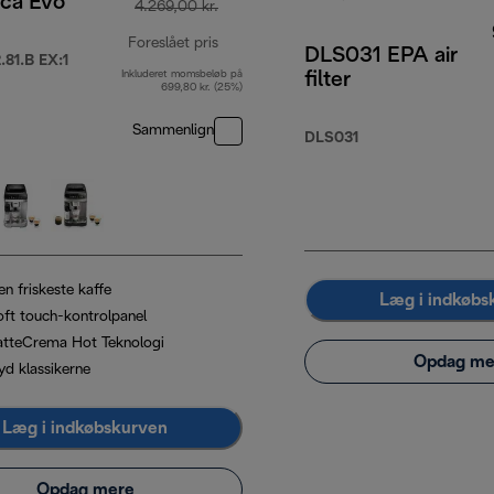
ica Evo
4.269,00 kr.
Foreslået pris
DLS031 EPA air
81.B EX:1
Inkluderet momsbeløb på
filter
oprindelig pris 4.269,00 kr.
699,80 kr. (25%)
Sammenlign
DLS031
n friskeste kaffe
Læg i indkøbs
oft touch-kontrolpanel
atteCrema Hot Teknologi
Opdag me
yd klassikerne
Læg i indkøbskurven
Opdag mere