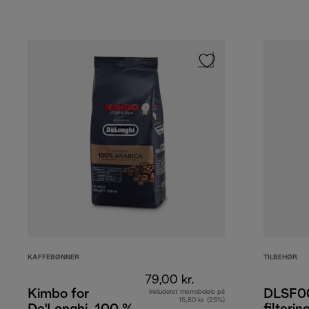
KAFFEBØNNER
TILBEHØR
79,00 kr.
Kimbo for
DLSF00
Inkluderet momsbeløb på
15,80 kr. (25%)