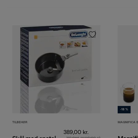
-18 %
TILBEHØR
MAGNIFICA 
389,00 kr.
Inkluderet momsbeløb på