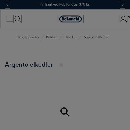
Skip
Fri fragt ved køb for over 370 kr.
to
Content
Accessibility
Statement
Flere apparater
Køkken
Elkedler
Argento elkedler
Argento elkedler