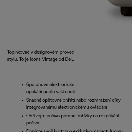
Topinkovač v designovém provedení a nadčasovém retro
stylu. To je Icona Vintage od De'Longhi.
6polohové elektronické ovládání zhnědnutí pro
opékání podle vaší chuti
Snadné opětovné ohřátí nebo rozmražení díky
integrovanému elektronickému ovládání
Ohřívejte pečivo pomocí mřížky na rozpékání
pečiva
Doplňte svoji kuchyň o exkluzivní nádech luxusu