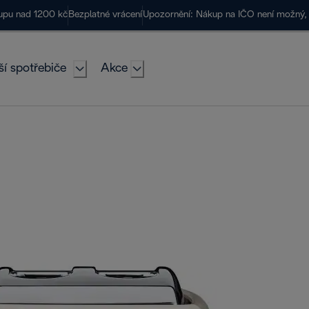
kupu nad 1200 kč
Bezplatné vrácení
Upozornění: Nákup na IČO není možný, 
ší spotřebiče
Akce