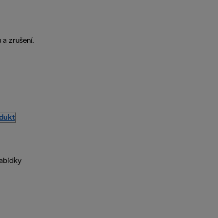
a zrušení.
odukt
nabídky