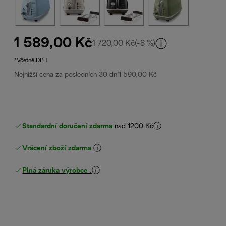
1 589,00 Kč
původní cena 1 720,00 Kč
1 720,00 Kč
(-8 %)
*Včetně DPH
Nejnižší cena za posledních 30 dní
1 590,00 Kč
Standardní doručení zdarma
nad 1200 Kč
Vrácení zboží zdarma
Plná záruka výrobce
.