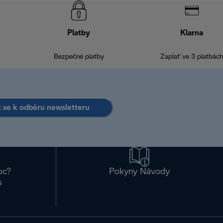
Platby
Klarna
Bezpečné platby
Zaplať ve 3 platbách
it se k odběru newsletteru
oc?
Pokyny Návody
s