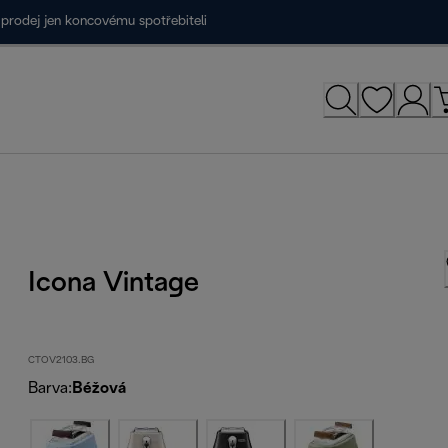
prodej jen koncovému spotřebiteli
Icona Vintage
CTOV2103.BG
Barva
:
Béžová