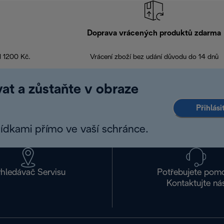
Doprava vrácených produktů zdarma
d 1200 Kč.
Vrácení zboží bez udání důvodu do 14 dnů
at a zůstaňte v obraze
Přihlás
bídkami přímo ve vaší schránce.
hledávač Servisu
Potřebujete pom
Kontaktujte ná