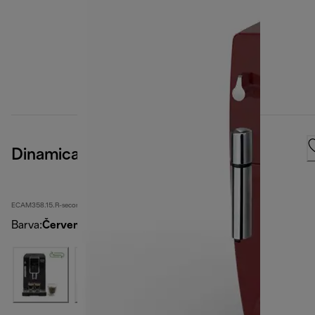
Dinamica
ECAM358.15.R-second
Barva
:
Červená