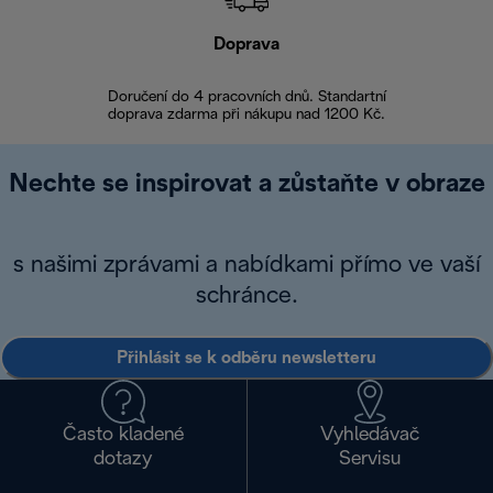
Doprava
Doprava 
Doručení do 4 pracovních dnů. Standartní
doprava zdarma při nákupu nad 1200 Kč.
Vrácení zboží 
Nechte se inspirovat a zůstaňte v obraze
s našimi zprávami a nabídkami přímo ve vaší
schránce.
Přihlásit se k odběru newsletteru
Často kladené
Vyhledávač
dotazy
Servisu