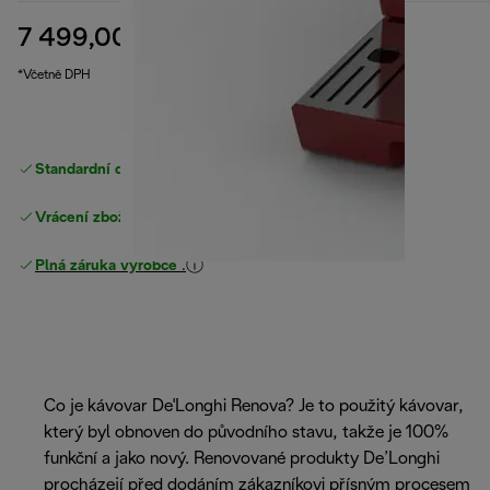
7 499,00 Kč
původní cena 12 990,00 Kč
12 990,00 Kč
(-42 %)
*Včetně DPH
Standardní doručení zdarma
nad 1200 Kč
Vrácení zboží zdarma
Plná záruka výrobce
.
Co je kávovar De'Longhi Renova? Je to použitý kávovar,
který byl obnoven do původního stavu, takže je 100%
funkční a jako nový. Renovované produkty De’Longhi
procházejí před dodáním zákazníkovi přísným procesem