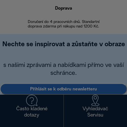
Doprava
Doprava 
Doručení do 4 pracovních dnů. Standartní
doprava zdarma při nákupu nad 1200 Kč.
Vrácení zboží 
Nechte se inspirovat a zůstaňte v obraze
s našimi zprávami a nabídkami přímo ve vaší
schránce.
Přihlásit se k odběru newsletteru
Často kladené
Vyhledávač
dotazy
Servisu