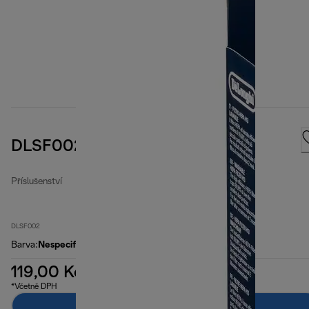
DLSF002 HEPA Air filter
Příslušenství
DLSF002
Barva
:
Nespecifikované
119,00 Kč
*Včetně DPH
Přidat do košíku