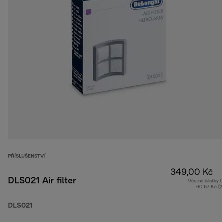
PŘÍSLUŠENSTVÍ
349,00 Kč
DLS021 Air filter
Včetně částky
60,57 Kč (
DLS021