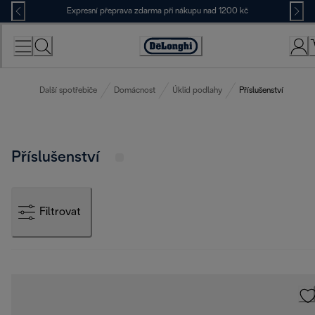
Skip
Expresní přeprava zdarma při nákupu nad 1200 kč
to
Content
Accessibility
Statement
Další spotřebiče
Domácnost
Úklid podlahy
Příslušenství
Příslušenství
Filtrovat