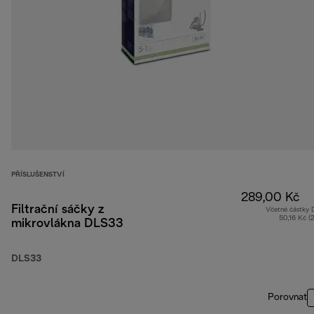
PŘÍSLUŠENSTVÍ
289,00 Kč
Filtrační sáčky z
Včetně částky
50,16 Kč (
mikrovlákna DLS33
DLS33
Porovnat