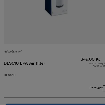
PŘÍSLUŠENSTVÍ
349,00 Kč
DLS510 EPA Air filter
Včetně částky
60,57 Kč (
DLS510
Porovnat