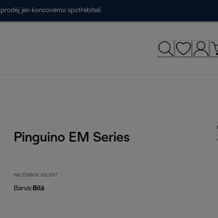
prodej jen koncovému spotřebiteli
Pinguino EM Series
PACEM90K.1SILENT
Barva
:
Bílá