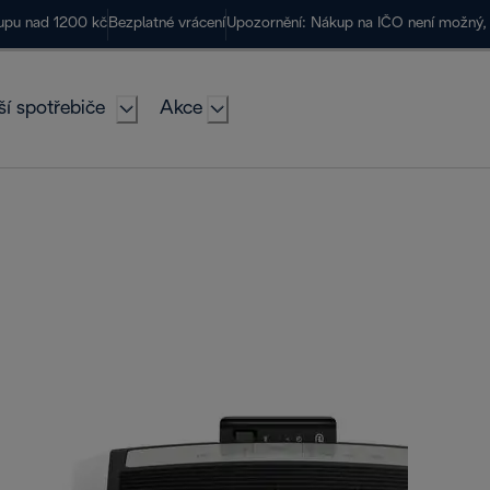
kupu nad 1200 kč
Bezplatné vrácení
Upozornění: Nákup na IČO není možný, 
ší spotřebiče
Akce