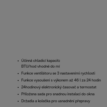
Účinná chladicí kapacita 9 800 (2,5 kW**)
BTU/hod vhodné do místnosti až do 90 m³
Funkce ventilátoru se 3 nastaveními rychlosti
Funkce vysoušení s výkonem až 46 l za 24 hodin
24hodinový elektronický časovač a termostat
Přiložena sada pro snadnou instalaci do okna
Držadla a kolečka pro usnadnění přepravy