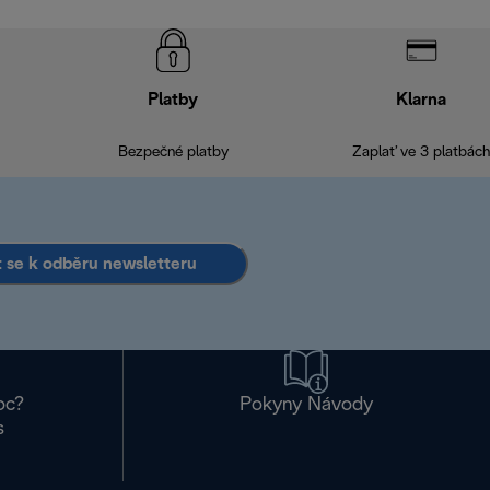
Platby
Klarna
Bezpečné platby
Zaplať ve 3 platbách
it se k odběru newsletteru
oc?
Pokyny Návody
s