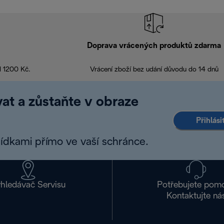
Doprava vrácených produktů zdarma
d 1200 Kč.
Vrácení zboží bez udání důvodu do 14 dnů
at a zůstaňte v obraze
Přihlás
bídkami přímo ve vaší schránce.
hledávač Servisu
Potřebujete pom
Kontaktujte ná